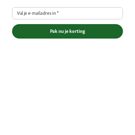
Vul je e-mailadres in
*
Pak nu je korting
Betaalmethoden
Gratis verzending vanaf € 69
Je voordelen