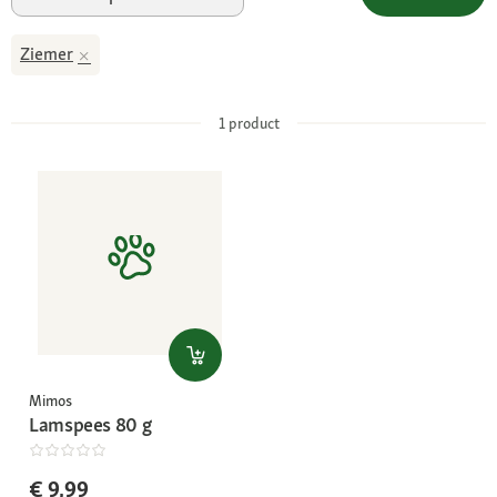
Ziemer
1
product
Mimos
Lamspees 80 g
€ 9,99