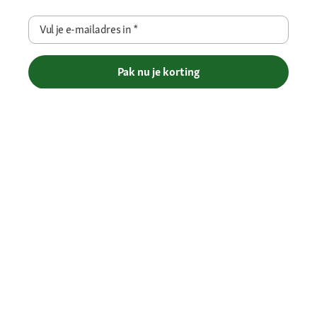
Vul je e-mailadres in
*
Pak nu je korting
Betaalmethoden
Gratis verzending vanaf € 69
Je voordelen