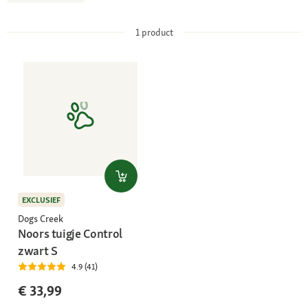
1
product
EXCLUSIEF
Dogs Creek
Noors tuigje Control
zwart S
4.9 (41)
€ 33,99