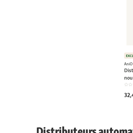
EXC
AniO
Dis
nou
32,
Distributeurs automat