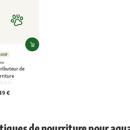
LUSIF
ne
tributeur de
rriture
49 €
iques de nourriture pour aqu