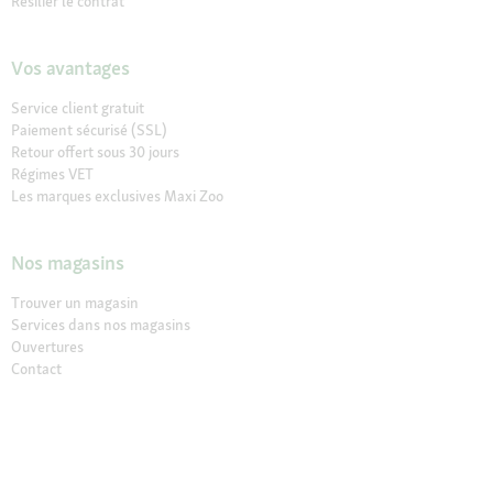
Résilier le contrat
Vos avantages
Service client gratuit
Paiement sécurisé (SSL)
Retour offert sous 30 jours
Régimes VET
Les marques exclusives Maxi Zoo
Nos magasins
Trouver un magasin
Services dans nos magasins
Ouvertures
Contact
À propos de Maxi Zoo
à propos de nous