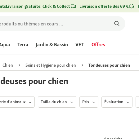
nts
Livraison gratuite: Click & Collect
Livraison offerte dès 69 €
Aqua
Terra
Jardin & Bassin
VET
Offres
Chien
Soins et Hygiène pour chien
Tondeuses pour chien
deuses pour chien
orie d'animaux
Taille du chien
Prix
Évaluation
4
produits