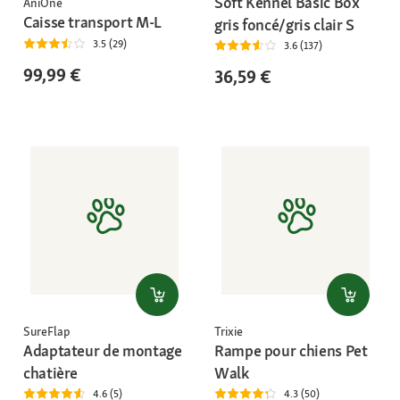
Soft Kennel Basic Box
AniOne
Caisse transport M-L
gris foncé/gris clair S
3.5 (29)
3.6 (137)
99,99 €
36,59 €
SureFlap
Trixie
Adaptateur de montage
Rampe pour chiens Pet
chatière
Walk
4.6 (5)
4.3 (50)