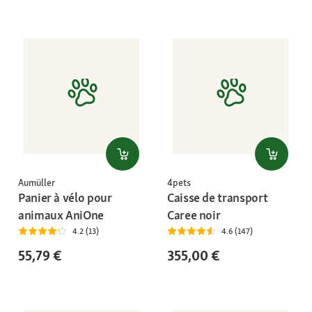
Aumüller
4pets
Panier à vélo pour
Caisse de transport
animaux AniOne
Caree noir
4.2 (13)
4.6 (147)
55,79 €
355,00 €