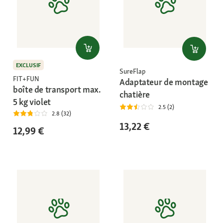
EXCLUSIF
SureFlap
FIT+FUN
Adaptateur de montage
boîte de transport max.
chatière
5 kg violet
2.5 (2)
2.8 (32)
13,22 €
12,99 €