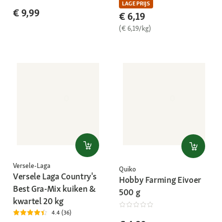
LAGE PRIJS
€ 9,99
€ 6,19
(€ 6,19/kg)
Versele-Laga
Quiko
Versele Laga Country's
Hobby Farming Eivoer
Best Gra-Mix kuiken &
500 g
kwartel 20 kg
4.4 (36)