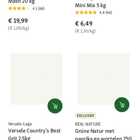
Mash 20 kg
Mini Mix 5 kg
4.1 (66)
4.8 (46)
€ 19,99
€ 6,49
(€ 1,00/kg)
(€ 1,30/kg)
EXCLUSIEF
Versele-Laga
REAL NATURE
Versele Country's Best
Grüne Natur met
Grit 2,5kg
paprika en wortelen 750