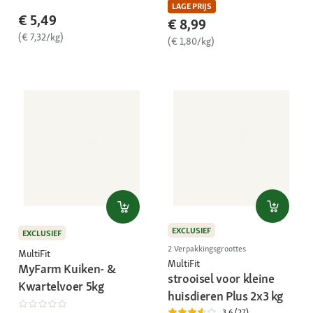
LAGE PRIJS
€ 5,49
€ 8,99
(€ 7,32/kg)
(€ 1,80/kg)
EXCLUSIEF
EXCLUSIEF
2 Verpakkingsgroottes
MultiFit
MultiFit
MyFarm Kuiken- &
strooisel voor kleine
Kwartelvoer 5kg
huisdieren Plus 2x3 kg
3.6 (27)