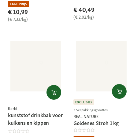
LAGE PRIJS
€ 40,49
€ 10,99
(€ 2,02/kg)
(€ 7,33/kg)
EXCLUSIEF
Kerbl
3 Verpakkingsgroottes
kunststof drinkbak voor
REAL NATURE
kuikens en kippen
Goldenes Stroh 1 kg