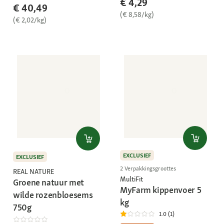
€ 4,29
€ 40,49
(€ 8,58/kg)
(€ 2,02/kg)
EXCLUSIEF
EXCLUSIEF
2 Verpakkingsgroottes
REAL NATURE
MultiFit
Groene natuur met
MyFarm kippenvoer 5
wilde rozenbloesems
kg
750g
1.0 (1)