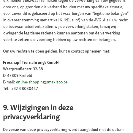
elk moment bezwaar te maken tegen de verwerking van uw gegevens
door ons, op gronden die verband houden met uw specifieke situatie,
voor zover dit is gebaseerd op het waarborgen van “legitieme belangen”
in overeenstemming met artikel 6, lid1, subf) van de AVG. Als u uw recht
op bezwaar uitoefent, zullen wij de verwerking staken, tenzij wij
dwingende legitieme redenen kunnen aantonen om de verwerking
voort te zetten die voorrang hebben op uw rechten en belangen.
Om uw rechten te doen gelden, kunt u contact opnemen met:
Fressnapf Tiernahrungs GmbH
Westpreußenstr. 32-38
D-47809 Krefeld
E-mail:
online-shopping@maxizoo.be
Tél.: +32 3 8080447
9. Wijzigingen in deze
privacyverklaring
De versie van deze privacyverklaring wordt aangeduid met de datum