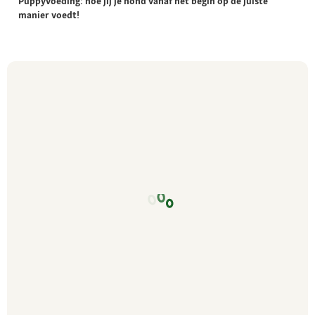
Puppyvoeding: hoe jij je hond vanaf het begin op de juiste
manier voedt!