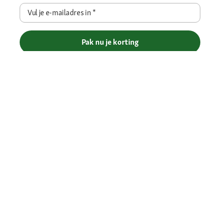
Vul je e-mailadres in
*
Pak nu je korting
Betaalmethoden
Gratis verzending vanaf € 69
Je voordelen