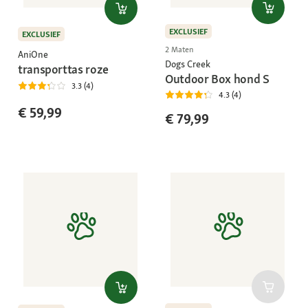
EXCLUSIEF
EXCLUSIEF
2 Maten
AniOne
Dogs Creek
transporttas roze
Outdoor Box hond S
3.3 (4)
4.3 (4)
€ 59,99
€ 79,99