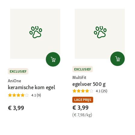
EXCLUSIEF
EXCLUSIEF
MultiFit
AniOne
egelvoer 500 g
keramische kom egel
4.1 (25)
4.1 (9)
LAGE PRIJS
€ 3,99
€ 3,99
(€ 7,98/kg)