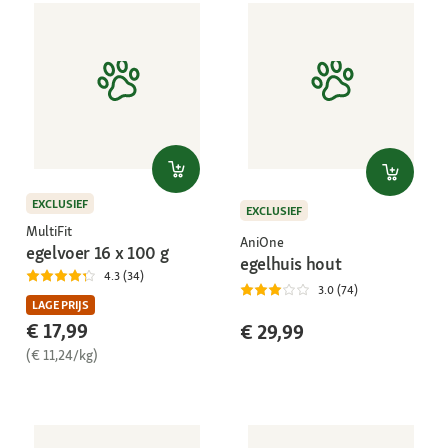
EXCLUSIEF
EXCLUSIEF
MultiFit
AniOne
egelvoer 16 x 100 g
egelhuis hout
4.3 (34)
3.0 (74)
LAGE PRIJS
€ 17,99
€ 29,99
(€ 11,24/kg)