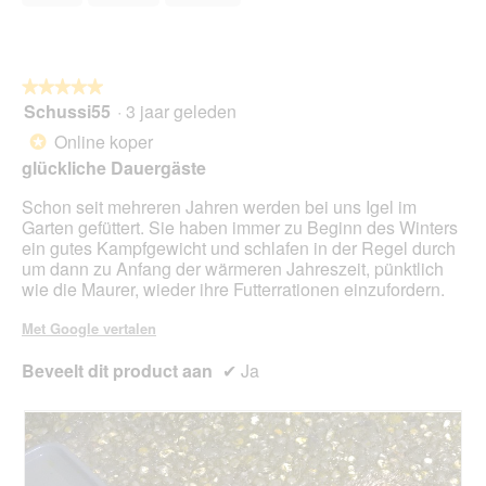
i
van
.
o
a
5
p
l
e
o
n
o
★★★★★
★★★★★
t
g
Schussi55
·
3 jaar geleden
u
5
v
e
van
Online koper
*
e
e
5
glückliche Dauergäste
n
n
sterren.
s
m
Schon seit mehreren Jahren werden bei uns Igel im
t
o
Garten gefüttert. Sie haben immer zu Beginn des Winters
e
d
ein gutes Kampfgewicht und schlafen in der Regel durch
r
a
um dann zu Anfang der wärmeren Jahreszeit, pünktlich
.
a
wie die Maurer, wieder ihre Futterrationen einzufordern.
l
d
Met Google vertalen
i
a
Beveelt dit product aan
✔
Ja
l
o
o
g
v
e