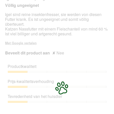
o
van
n
Völlig ungeeignet
o
5
t
g
sterren.
u
Igel sind reine insektenfresser, sie werden von diesen
v
e
Futter krank. Es ist ungeeignet und somit völlig
e
e
überteuert.
n
n
Katzen Nassfutter mit einem Fleischanteil von mind 60 %
s
m
ist viel billiger und artgerecht gesund.
t
o
e
d
Met Google vertalen
r
a
.
a
Beveelt dit product aan
✘
Nee
l
d
Productkwaliteit
i
a
Productkwaliteit,
l
1
o
Prijs-kwaliteitsverhouding
van
o
5
Prijs-
g
kwaliteitsverhouding,
v
Tevredenheid van het huisdier
1
e
van
Tevredenheid
n
5
van
s