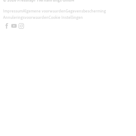
© 2026 Fressnapf Tiernahrungs GmbH
Impressum
Algemene voorwaarden
Gegevensbescherming
Annuleringsvoorwaarden
Cookie Instellingen