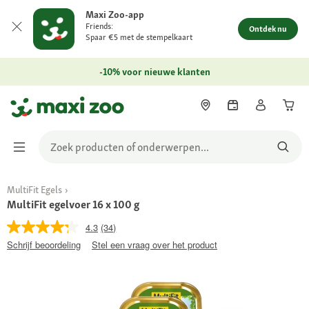
Maxi Zoo-app
Friends:
Ontdek nu
Spaar €5 met de stempelkaart
-10% voor nieuwe klanten
MultiFit Egels
MultiFit egelvoer 16 x 100 g
4.3
(34)
Schrijf beoordeling
Stel een vraag over het product