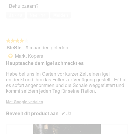
het
t
Behulpzaam?
huisdier,
e
1
r
Ja ·
48
Nee ·
14
Melden
van
.
5
★★★★★
★★★★★
SteSte
·
9 maanden geleden
4
van
Markt Kopers
*
5
Hauptsache dem Igel schmeckt es
sterren.
Habe bei uns im Garten vor kurzer Zeit einen Igel
entdeckt und ihm das Futter zur Verfügung gestellt. Er hat
es sofort angenommen und die Schale weggefuttert und
kommt seitdem jeden Tag für seine Ration.
Met Google vertalen
Beveelt dit product aan
✔
Ja