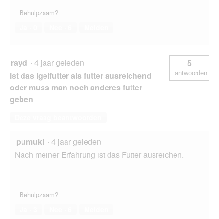
Behulpzaam?
Ja ·
0
Nee ·
6
Melden
rayd
·
4 jaar geleden
5
antwoorden
ist das igelfutter als futter ausreichend
oder muss man noch anderes futter
geben
Deze vraag beantwoorden
pumukl
·
4 jaar geleden
Nach meiner Erfahrung ist das Futter ausreichen.
Behulpzaam?
Ja ·
3
Nee ·
6
Melden