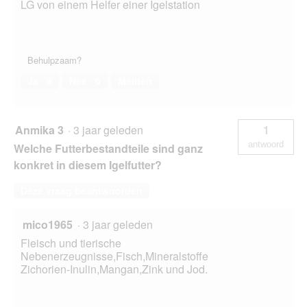
LG von einem Helfer einer Igelstation
Behulpzaam?
Ja ·
9
Nee ·
0
Melden
Anmika 3
·
3 jaar geleden
1
antwoord
Welche Futterbestandteile sind ganz
konkret in diesem Igelfutter?
Deze vraag beantwoorden
mico1965
·
3 jaar geleden
Fleisch und tierische
Nebenerzeugnisse,Fisch,Mineralstoffe
Zichorien-Inulin,Mangan,Zink und Jod.