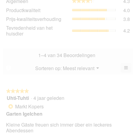
Algemeen
4.3
★★★★★
★★★★★
gem
Pro
Productkwaliteit
4.0
sco
gem
is
Prij
Prijs-kwaliteitsverhouding
3.8
sco
4.3
kwa
is
Tev
Tevredenheid van het
va
gem
4.2
4
va
huisdier
5.
sco
va
het
is
5.
hui
3.8
gem
va
sco
1–4 van 34 Beoordelingen
5.
is
4.2
≡
Menu
Sorteren op:
Meest relevant
?
▼
va
Als
5.
u
op
de
volg
★★★★★
★★★★★
kno
Uhti-Tuhti
·
4 jaar geleden
5
klikt,
van
word
Markt Kopers
*
de
5
onde
Garten Igelchen
sterren.
inho
bijg
Kleine Gäste freuen sich immer über ein leckeres
Abendessen