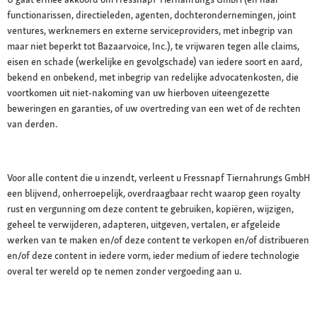
functionarissen, directieleden, agenten, dochterondernemingen, joint
ventures, werknemers en externe serviceproviders, met inbegrip van
maar niet beperkt tot Bazaarvoice, Inc.), te vrijwaren tegen alle claims,
eisen en schade (werkelijke en gevolgschade) van iedere soort en aard,
bekend en onbekend, met inbegrip van redelijke advocatenkosten, die
voortkomen uit niet-nakoming van uw hierboven uiteengezette
beweringen en garanties, of uw overtreding van een wet of de rechten
van derden.
Voor alle content die u inzendt, verleent u Fressnapf Tiernahrungs GmbH
een blijvend, onherroepelijk, overdraagbaar recht waarop geen royalty
rust en vergunning om deze content te gebruiken, kopiëren, wijzigen,
geheel te verwijderen, adapteren, uitgeven, vertalen, er afgeleide
werken van te maken en/of deze content te verkopen en/of distribueren
en/of deze content in iedere vorm, ieder medium of iedere technologie
overal ter wereld op te nemen zonder vergoeding aan u.