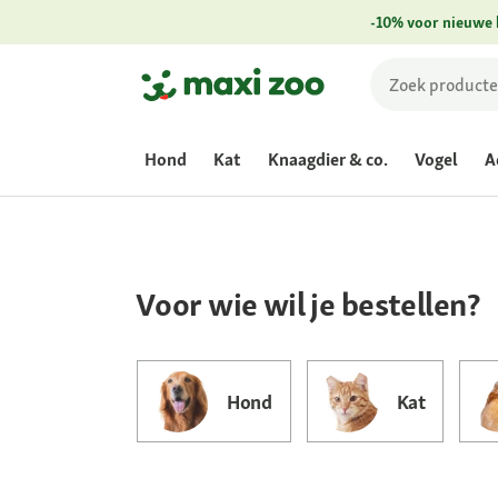
-10% voor nieuwe 
Online & in de winkel
Ontdek de bes
Hond
Kat
Knaagdier & co.
Vogel
A
promoties
vo
onze Friends
Voor wie wil je bestellen?
Grijp je exclusieve voordeel
Hond
Kat