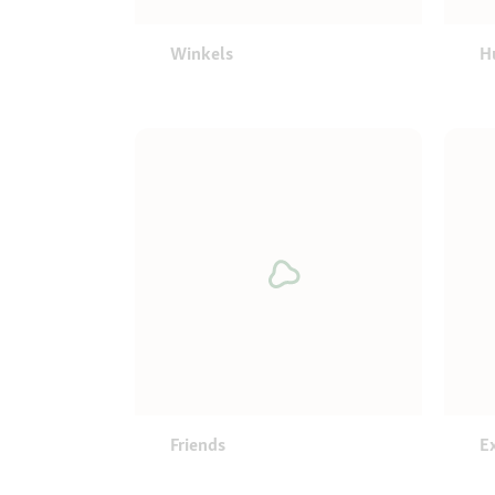
Winkels
H
Friends
E