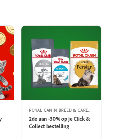
ROYAL CANIN BREED & CARE
HILL'S D
DROOGVOER VOOR KATTEN
KATTEN 1,
y
2de aan -30% op je Click &
2de aan -
Collect bestelling
Collect be