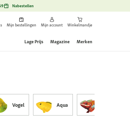
69
Nabestellen
ls
Mijn bestellingen
Mijn account
Winkelmandje
Lage Prijs
Magazine
Merken
Vogel
Aqua
Terra