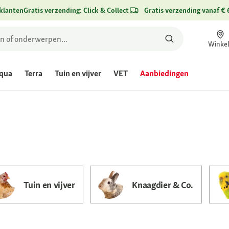
klanten
Gratis verzending: Click & Collect
Gratis verzending vanaf € 
Winke
te
qua
Terra
Tuin en vijver
VET
Aanbiedingen
or
Tuin en vijver
Knaagdier & Co.