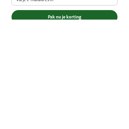
Pak nu je korting
Betaalmethoden
Gratis verzending vanaf € 69
Je voordelen