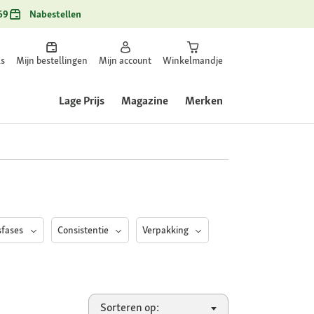
69
Nabestellen
ls
Mijn bestellingen
Mijn account
Winkelmandje
Lage Prijs
Magazine
Merken
sfases
Consistentie
Verpakking
Sorteren op: