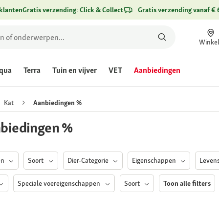
klanten
Gratis verzending: Click & Collect
Gratis verzending vanaf € 
Winke
qua
Terra
Tuin en vijver
VET
Aanbiedingen
Kat
Aanbiedingen %
biedingen %
en
Soort
Dier-Categorie
Eigenschappen
Leven
Speciale voereigenschappen
Soort
Toon alle filters