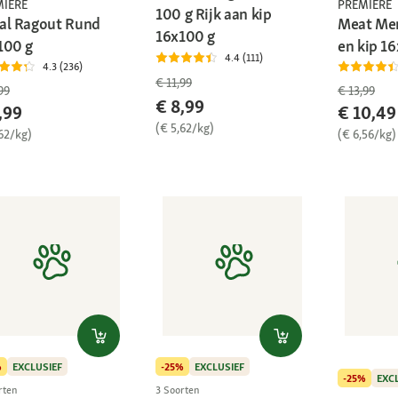
MIERE
PREMIERE
100 g Rijk aan kip
al Ragout Rund
Meat Me
16x100 g
100 g
en kip 1
4.4 (111)
4.3 (236)
€ 11,99
99
€ 13,99
€ 8,99
,99
€ 10,49
(€ 5,62/kg)
62/kg)
(€ 6,56/kg)
%
EXCLUSIEF
-25%
EXCLUSIEF
-25%
EXC
rten
3 Soorten