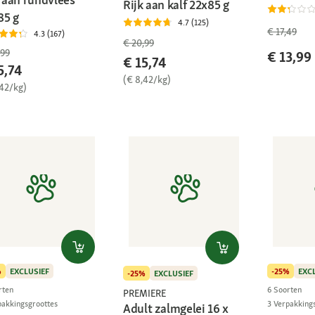
Rijk aan kalf 22x85 g
85 g
4.7 (125)
€ 17,49
4.3 (167)
€ 20,99
,99
€ 13,99
€ 15,74
5,74
(€ 8,42/kg)
,42/kg)
%
EXCLUSIEF
-25%
EXC
-25%
EXCLUSIEF
rten
6 Soorten
PREMIERE
pakkingsgroottes
3 Verpakking
Adult zalmgelei 16 x