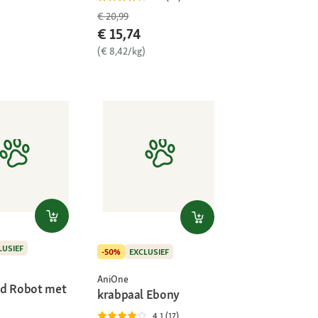
€ 20,99
€ 15,74
(€ 8,42/kg)
LUSIEF
-50%
EXCLUSIEF
AniOne
d Robot met
krabpaal Ebony
4.1 (17)