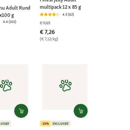
multipack 12 x 85 g
nu Adult Rund
6x100 g
4.3 (82)
4.4 (102)
€ 9,69
€ 7,26
(€ 7,12/kg)
LUSIEF
-25%
EXCLUSIEF