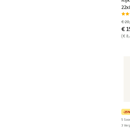
22x
€ 20
€ 1
(€ 8
-25
5 Soo
3 Ver