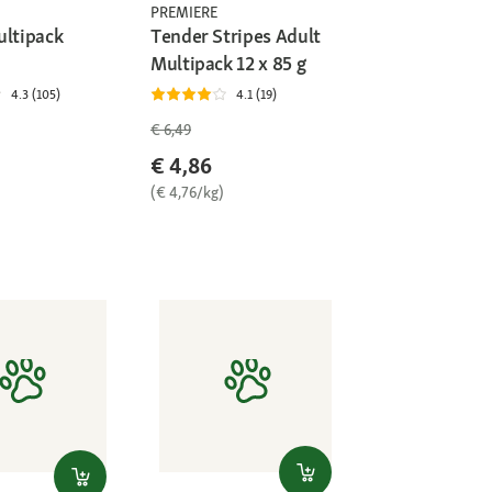
PREMIERE
ultipack
Tender Stripes Adult
Multipack 12 x 85 g
4.3 (105)
4.1 (19)
€ 6,49
€ 4,86
(€ 4,76/kg)