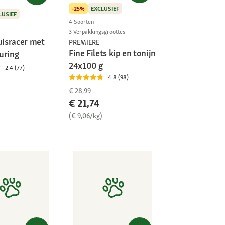
-25%
EXCLUSIEF
LUSIEF
4 Soorten
3 Verpakkingsgroottes
isracer met
PREMIERE
Fine Filets kip en tonijn
uring
24x100 g
2.4 (77)
4.8 (98)
€ 28,99
€ 21,74
(€ 9,06/kg)