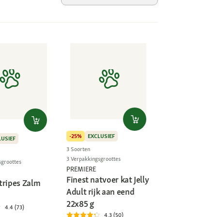
-25%
EXCLUSIEF
LUSIEF
3 Soorten
3 Verpakkingsgroottes
sgroottes
PREMIERE
Finest natvoer kat Jelly
tripes Zalm
Adult rijk aan eend
22x85 g
4.4 (73)
4.3 (50)