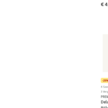
€ 4
-25
4 Soo
3 Ver
PRE
Del
Rij