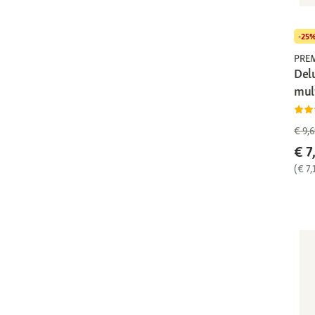
-25
PRE
Del
mult
€ 9,6
€ 7
(€ 7,