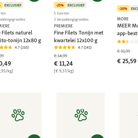
%
EXCLUSIEF
-25%
EXCLUSIEF
-20%
EXC
rten
5 Soorten
MORE
pakkingsgroottes
3 Verpakkingsgroottes
MEER Mu
MIERE
PREMIERE
 Filets naturel
Fine Filets Tonijn met
app-best
ito-tonijn 12x80 g
kwartelei 12x100 g
4.7 (210)
4.7 (141)
€ 31,99
99
€ 14,99
€ 25,59
0,49
€ 11,24
0,93/kg)
(€ 9,37/kg)