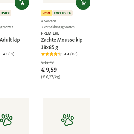
LUSIEF
-25%
EXCLUSIEF
4 Soorten
sgroottes
3 Verpakkingsgroottes
PREMIERE
Adult kip
Zachte Mousse kip
18x85 g
4.1 (59)
4.4 (116)
€ 12,79
€ 9,59
(€ 6,27/kg)