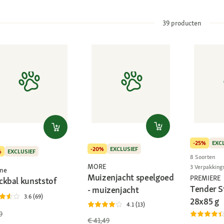
39
producten
-25%
EXC
-20%
EXCLUSIEF
%
EXCLUSIEF
8 Soorten
MORE
3 Verpakking
ne
Muizenjacht speelgoed
PREMIERE
ckbal kunststof
Tender S
- muizenjacht
3.6 (69)
28x85 g
4.1 (13)
9
€ 41,49