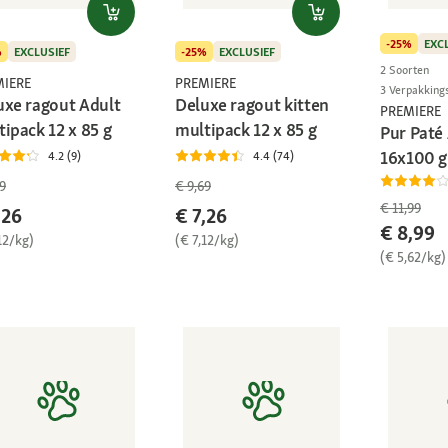
-25%
EXC
%
EXCLUSIEF
-25%
EXCLUSIEF
2 Soorten
MIERE
PREMIERE
3 Verpakking
uxe ragout Adult
Deluxe ragout kitten
PREMIERE
ipack 12 x 85 g
multipack 12 x 85 g
Pur Paté 
16x100 g
4.2 (9)
4.4 (74)
9
€ 9,69
€ 11,99
,26
€ 7,26
€ 8,99
12/kg)
(€ 7,12/kg)
(€ 5,62/kg)