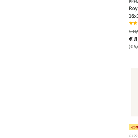
PRE
Roy
16x
€ 11,
€ 8
(€ 5,
-25
2 Soo