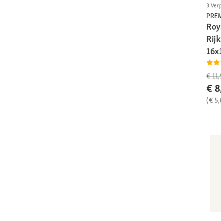
3 Ver
PRE
Roy
Rij
16x
€ 11,
€ 8
(€ 5,