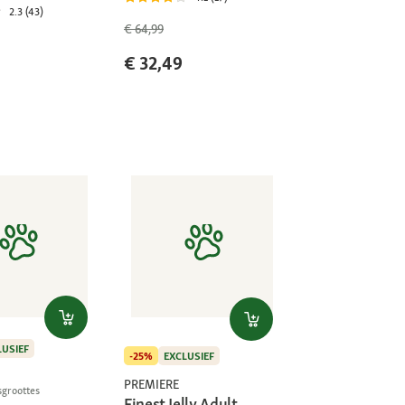
2.3 (43)
€ 64,99
€ 32,49
LUSIEF
-25%
EXCLUSIEF
PREMIERE
sgroottes
Finest Jelly Adult