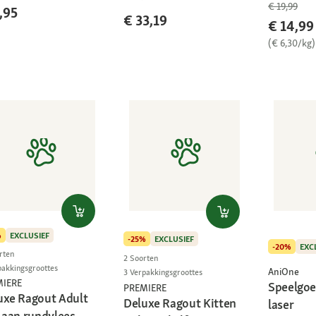
€ 19,99
,95
€ 33,19
€ 14,99
(€ 6,30/kg)
%
EXCLUSIEF
-25%
EXCLUSIEF
-20%
EXC
rten
2 Soorten
pakkingsgroottes
AniOne
3 Verpakkingsgroottes
MIERE
Speelgoe
PREMIERE
uxe Ragout Adult
Deluxe Ragout Kitten
laser
k aan rundvlees