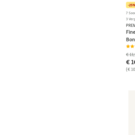
-25
7 Soo
3 Ver
PRE
Fine
Bon
€ 13,
€ 1
(€ 1