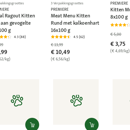
PREMIERE
pakkingsgroottes
3 Verpakkingsgroottes
Kitten M
MIERE
PREMIERE
al Ragout Kitten
Meat Menu Kitten
8x100 g
k aan gevogelte
Rund met kalkoenhart
100 g
16x100 g
€ 5,00
4.3 (88)
4.5 (62)
€ 3,75
99
€ 13,99
(€ 4,69/kg)
,99
€ 10,49
62/kg)
(€ 6,56/kg)