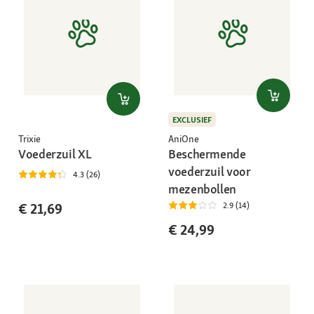
EXCLUSIEF
AniOne
Trixie
Beschermende
Voederzuil XL
voederzuil voor
4.3 (26)
mezenbollen
€ 21,69
2.9 (14)
€ 24,99