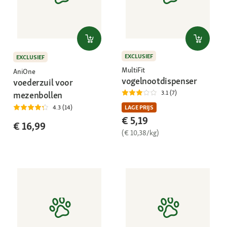
EXCLUSIEF
EXCLUSIEF
MultiFit
AniOne
vogelnootdispenser
voederzuil voor
3.1 (7)
mezenbollen
LAGE PRIJS
4.3 (14)
€ 5,19
€ 16,99
(€ 10,38/kg)