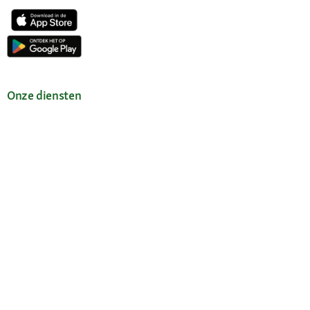
Onze diensten
Hulp en FAQ
Maxi Zoo advies
Mijn account
Wachtwoord opvragen
Mijn bestellingen
Mijn verlanglijst
Newsletter
Verklaring over toegankelijkheid
Contract herroepen
Voordelen voor jou
Gratis klantenhotline