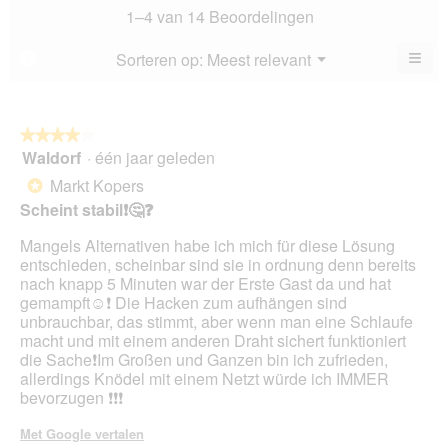
va
sco
1–4 van 14 Beoordelingen
5.
is
3.9
≡
Menu
Sorteren op:
Meest relevant
?
▼
va
Als
5.
u
op
de
volg
★★★★★
★★★★★
kno
Waldorf
·
één jaar geleden
4
klikt,
van
word
Markt Kopers
*
de
5
onde
Scheint stabil❗️🤔❓
sterren.
inho
bijg
Mangels Alternativen habe ich mich für diese Lösung
entschieden, scheinbar sind sie in ordnung denn bereits
nach knapp 5 Minuten war der Erste Gast da und hat
gemampft☺️❗️ Die Hacken zum aufhängen sind
unbrauchbar, das stimmt, aber wenn man eine Schlaufe
macht und mit einem anderen Draht sichert funktioniert
die Sache❗️Im Großen und Ganzen bin ich zufrieden,
allerdings Knödel mit einem Netzt würde ich IMMER
bevorzugen ❗️❗️❗️
Met Google vertalen