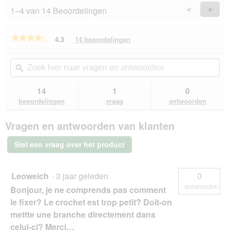
1–4 van 14 Beoordelingen
Vorige
◄
Volge
►
Reviews
Revie
★★★★★
★★★★★
4.3
14 beoordelingen
Met
deze
4.3
van
actie
Zoek
Zo
de
navigeert
hier
ϙ
hie
5
u
naar
naa
sterren.
naar
vragen
vra
14
1
0
Beoordelingen
beoordelingen.
en
en
lezen
beoordelingen
vraag
antwoorden
van
antwoorden
ant
AniOne
Vragen en antwoorden van klanten
voederzuil
voor
mezenbollen
Stel een vraag over het product
Leoweich
·
3 jaar geleden
0
antwoorden
Bonjour, je ne comprends pas comment
le fixer? Le crochet est trop petit? Doit-on
mettte une branche directement dans
celui-ci? Merci…