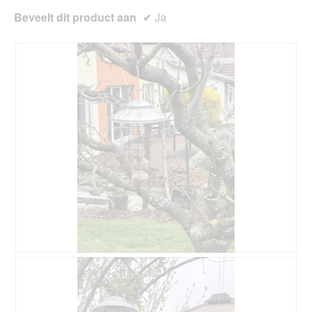
Beveelt dit product aan
✔
Ja
B
F
e
o
o
t
o
o