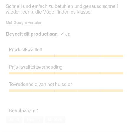
Schnell und einfach zu befühlen und genauso schnell
wieder leer :), die Vögel finden es klasse!
Met Google vertalen
Beveelt dit product aan
✔
Ja
Productkwaliteit
Productkwaliteit,
5
Prijs-kwaliteitsverhouding
van
5
Prijs-
kwaliteitsverhouding,
Tevredenheid van het huisdier
5
van
Tevredenheid
5
van
het
Behulpzaam?
huisdier,
5
Ja ·
3
Nee ·
1
Melden
van
5