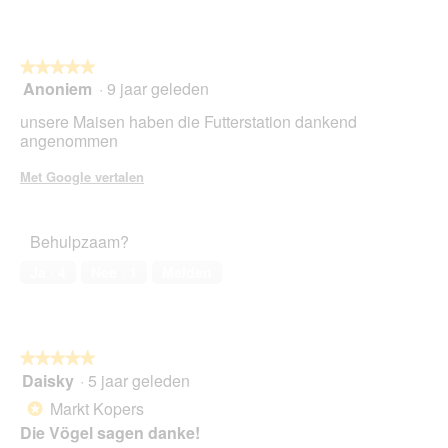
5
★★★★★
★★★★★
Anoniem
·
9 jaar geleden
5
van
unsere Maisen haben die Futterstation dankend
5
angenommen
sterren.
Met Google vertalen
Behulpzaam?
Ja ·
4
Nee ·
1
Melden
★★★★★
★★★★★
Daisky
·
5 jaar geleden
5
van
Markt Kopers
*
5
Die Vögel sagen danke!
sterren.