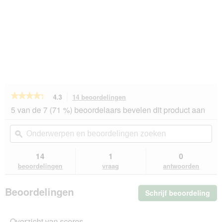
★★★★★
★★★★★
4.3
14 beoordelingen
Met
deze
4.3
5 van de 7 (71 %) beoordelaars bevelen dit product aan
van
actie
de
navigeert
Onderwerpen
On
5
u
en
ϙ
en
sterren.
naar
beoordelingen
beo
Beoordelingen
beoordelingen.
zoeken
zo
14
1
0
lezen
van
beoordelingen
vraag
antwoorden
AniOne
voederzuil
voor
Beoordelingen
Schrijf beoordeling
.
mezenbollen
Me
dez
Overzicht van scores
act