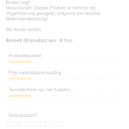
o
Boden liegt!
o
Gesamturteil: Dieses Produkt ist nicht für die
g
Vogelfütterung geeignet, aufgrund von falscher
v
Materialentwicklung!
e
n
Met Google vertalen
s
t
Beveelt dit product aan
✘
Nee
e
r
.
Productkwaliteit
Productkwaliteit,
1
Prijs-kwaliteitsverhouding
van
5
Prijs-
kwaliteitsverhouding,
Tevredenheid van het huisdier
1
van
Tevredenheid
5
van
het
Behulpzaam?
huisdier,
1
Ja ·
7
Nee ·
2
Melden
van