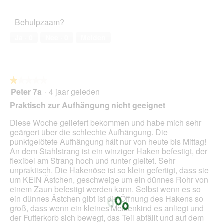
5
a
van
o
c
a
het
t
t
Behulpzaam?
l
huisdier,
o
i
d
5
2
e
Ja ·
0
Nee ·
0
Melden
i
van
.
o
a
5
p
l
e
o
n
o
★★★★★
★★★★★
t
g
Peter 7a
·
4 jaar geleden
u
1
v
e
van
Praktisch zur Aufhängung nicht geeignet
e
e
5
n
n
sterren.
Diese Woche geliefert bekommen und habe mich sehr
s
m
geärgert über die schlechte Aufhängung. Die
t
o
punktgelötete Aufhängung hält nur von heute bis Mittag!
e
d
An dem Stahlstrang ist ein winziger Haken befestigt, der
r
a
flexibel am Strang hoch und runter gleitet. Sehr
.
a
unpraktisch. Die Hakenöse ist so klein gefertigt, dass sie
l
um KEIN Ästchen, geschweige um ein dünnes Rohr von
d
einem Zaun befestigt werden kann. Selbst wenn es so
i
ein dünnes Ästchen gibt ist die Öffnung des Hakens so
a
groß, dass wenn ein kleines Meisenkind es anliegt und
l
der Futterkorb sich bewegt, das Teil abfällt und auf dem