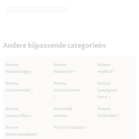
Deze vraag beantwoorden
Andere bijpassende categorieën
Anione
Anione
Anione
hondentuigje
hondenlijn
muilkorf
Anione
Anione
Anione
hondemantel
hondenkussen
speelgoed
hond
Anione
Kattenbak
Anione
transportbox
anione
kattenbed
Anione
AniOne krabpaal
kattenspeelgoed