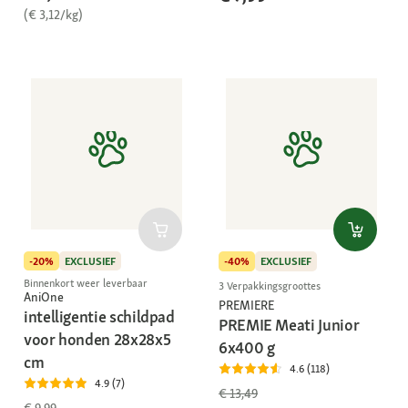
(€ 3,12/kg)
-20%
EXCLUSIEF
-40%
EXCLUSIEF
Binnenkort weer leverbaar
3 Verpakkingsgroottes
AniOne
PREMIERE
intelligentie schildpad
PREMIE Meati Junior
voor honden 28x28x5
6x400 g
cm
4.6 (118)
4.9 (7)
€ 13,49