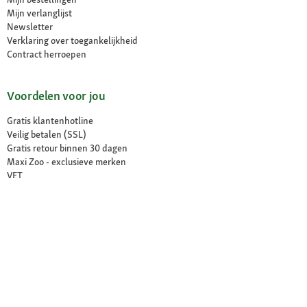
Mijn verlanglijst
Newsletter
Verklaring over toegankelijkheid
Contract herroepen
Voordelen voor jou
Gratis klantenhotline
Veilig betalen (SSL)
Gratis retour binnen 30 dagen
Maxi Zoo - exclusieve merken
VET
Click & Collect
Onze winkels
Vind een winkel
Diensten in de winkel
Contact
Nieuwe openingen