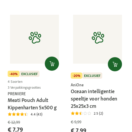
-40%
EXCLUSIEF
-20%
EXCLUSIEF
4 Soorten
AniOne
3 Verpakkingsgroottes
Oceaan intelligentie
PREMIERE
speeltje voor honden
Meati Pouch Adult
25x25x3 cm
Kippenharten 5x500 g
2.5 (2)
4.4 (43)
€ 9,99
€ 12,99
€ 7,79
€ 7,99