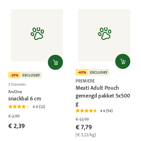
-40%
EXCLUSIEF
-20%
EXCLUSIEF
PREMIERE
3 Diameter
Meati Adult Pouch
AniOne
gemengd pakket 5x500
snackbal 6 cm
g
4.0 (12)
4.6 (54)
€ 2,99
€ 12,99
€ 2,39
€ 7,79
(€ 3,12/kg)