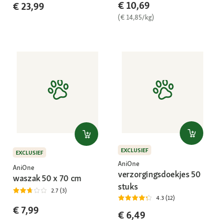
€ 10,69
€ 23,99
(€ 14,85/kg)
EXCLUSIEF
EXCLUSIEF
AniOne
AniOne
verzorgingsdoekjes 50
waszak 50 x 70 cm
stuks
2.7 (3)
4.3 (12)
€ 7,99
€ 6,49