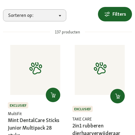
Filters
Sorteren op:
137
producten
EXCLUSIEF
EXCLUSIEF
MultiFit
TAKE CARE
Mint DentalCare Sticks
2in1 rubberen
Junior Multipack 28
dierhaarverwijderaar