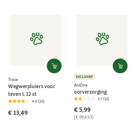
EXCLUSIEF
Trixie
AniOne
Wegwerpluiers voor
oorverzorging
teven L 12 st
1.7 (12)
4.0 (25)
€ 5,99
€ 13,49
(€ 99,83/l)