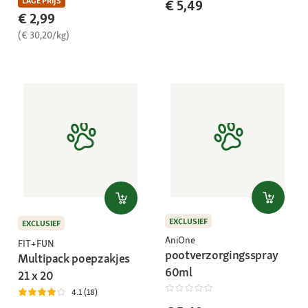
LAGE PRIJS
€ 5,49
€ 2,99
(€ 30,20/kg)
EXCLUSIEF
EXCLUSIEF
AniOne
FIT+FUN
pootverzorgingsspray
Multipack poepzakjes
60ml
21 x 20
4.1 (18)