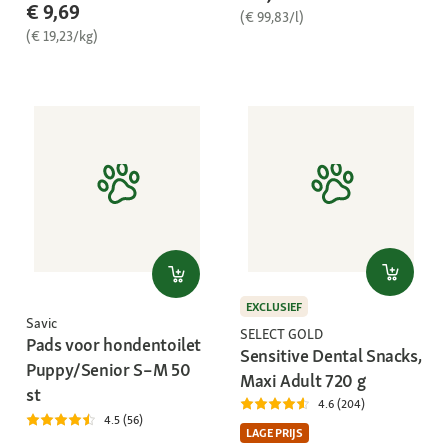
€ 9,69
(€ 99,83/l)
(€ 19,23/kg)
EXCLUSIEF
Savic
SELECT GOLD
Pads voor hondentoilet
Sensitive Dental Snacks,
Puppy/Senior S–M 50
Maxi Adult 720 g
st
4.6 (204)
4.5 (56)
LAGE PRIJS