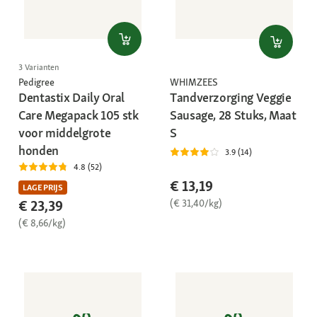
3 Varianten
WHIMZEES
Pedigree
Tandverzorging Veggie
Dentastix Daily Oral
Sausage, 28 Stuks, Maat
Care Megapack 105 stk
S
voor middelgrote
honden
3.9 (14)
4.8 (52)
€ 13,19
LAGE PRIJS
(€ 31,40/kg)
€ 23,39
(€ 8,66/kg)