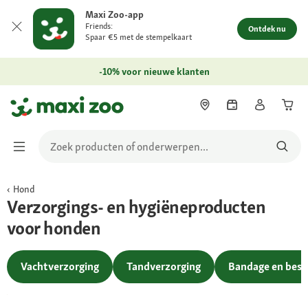
Maxi Zoo-app
Friends:
Ontdek nu
Spaar €5 met de stempelkaart
-10% voor nieuwe klanten
Hond
Verzorgings- en hygiëneproducten
voor honden
Bespaar 20%
Vachtverzorging
Tandverzorging
Bandage en bes