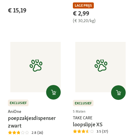
LAGE PRIJS
€ 15,19
€ 2,99
(€ 30,20/kg)
EXCLUSIEF
EXCLUSIEF
AniOne
5 Maten
poepzakjesdispenser
TAKE CARE
loopslipje XS
zwart
3.5 (37)
2.8 (16)