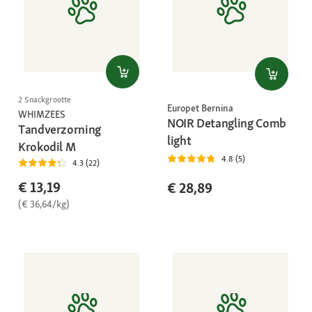
2 Snackgrootte
Europet Bernina
WHIMZEES
NOIR Detangling Comb
Tandverzorning
light
Krokodil M
4.8 (5)
4.3 (22)
€ 13,19
€ 28,89
(€ 36,64/kg)