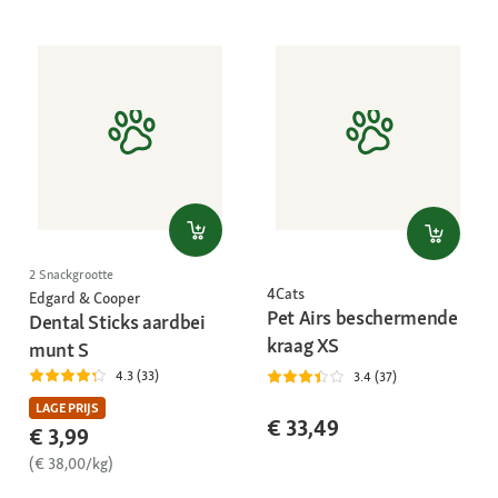
2 Snackgrootte
4Cats
Edgard & Cooper
Pet Airs beschermende
Dental Sticks aardbei
kraag XS
munt S
4.3 (33)
3.4 (37)
LAGE PRIJS
€ 33,49
€ 3,99
(€ 38,00/kg)