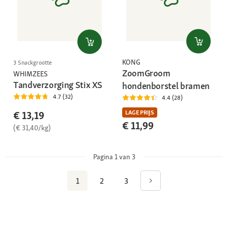
KONG
3 Snackgrootte
ZoomGroom
WHIMZEES
Tandverzorging Stix XS
hondenborstel bramen
4.7 (32)
4.4 (28)
LAGE PRIJS
€ 13,19
€ 11,99
(€ 31,40/kg)
Pagina 1 van 3
1
2
3