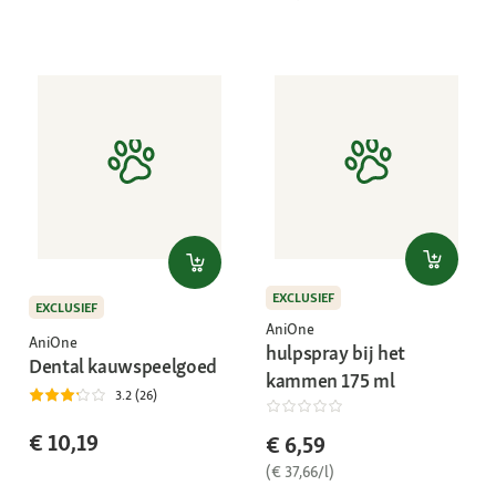
EXCLUSIEF
EXCLUSIEF
AniOne
AniOne
hulpspray bij het
Dental kauwspeelgoed
kammen 175 ml
3.2 (26)
€ 10,19
€ 6,59
(€ 37,66/l)