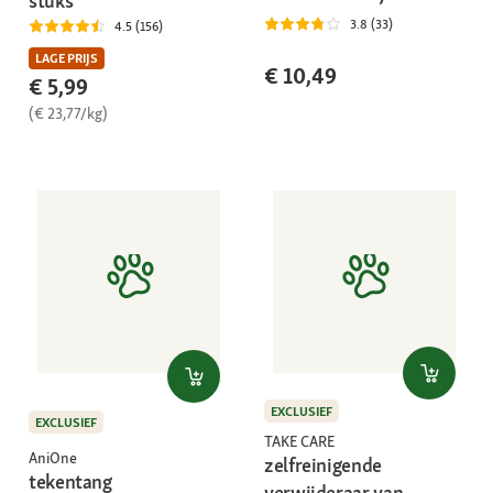
stuks
3.8 (33)
4.5 (156)
LAGE PRIJS
€ 10,49
€ 5,99
(€ 23,77/kg)
EXCLUSIEF
EXCLUSIEF
TAKE CARE
AniOne
zelfreinigende
tekentang
verwijderaar van