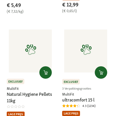
€ 12,99
€ 5,49
(€ 0,65/l)
(€ 7,32/kg)
EXCLUSIEF
EXCLUSIEF
MultiFit
3 Verpakkingsgroottes
Natural Hygiene Pellets
MultiFit
ultracomfort 15 l
11kg
4.3 (1234)
LAGE PRIJS
LAGE PRIJS