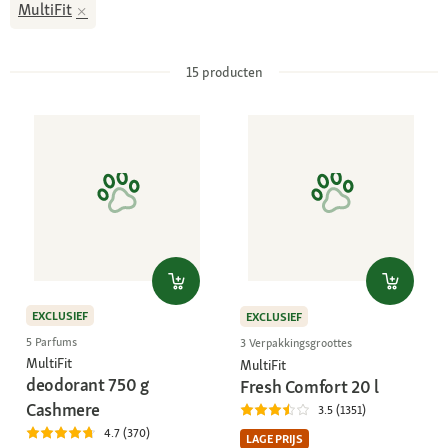
MultiFit
15
producten
EXCLUSIEF
EXCLUSIEF
5 Parfums
3 Verpakkingsgroottes
MultiFit
MultiFit
deodorant 750 g
Fresh Comfort 20 l
Cashmere
3.5 (1351)
4.7 (370)
LAGE PRIJS