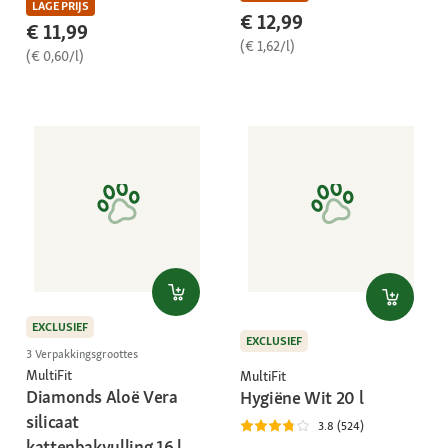
LAGE PRIJS
€ 12,99
€ 11,99
(€ 1,62/l)
(€ 0,60/l)
EXCLUSIEF
EXCLUSIEF
3 Verpakkingsgroottes
MultiFit
MultiFit
Diamonds Aloë Vera
Hygiëne Wit 20 l
silicaat
3.8 (524)
kattenbakvulling 16 l