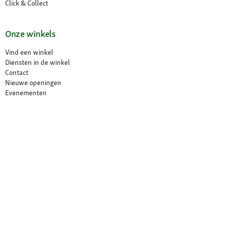
Click & Collect
Onze winkels
Vind een winkel
Diensten in de winkel
Contact
Nieuwe openingen
Evenementen
Over ons
Over ons
Jobs
Compliance
Choix de langue / Taalkeuze
Français
Nederlands