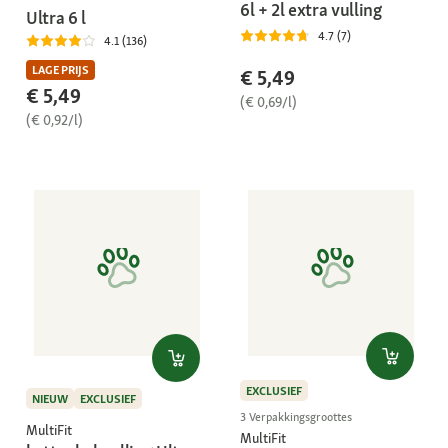
6l + 2l extra vulling
Ultra 6 l
4.7 (7)
4.1 (136)
LAGE PRIJS
€ 5,49
€ 5,49
(€ 0,69/l)
(€ 0,92/l)
EXCLUSIEF
NIEUW
EXCLUSIEF
3 Verpakkingsgroottes
MultiFit
MultiFit