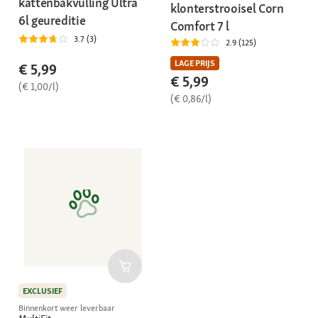
kattenbakvulling Ultra
klonterstrooisel Corn
6l geureditie
Comfort 7 l
3.7 (3)
2.9 (125)
LAGE PRIJS
€ 5,99
€ 5,99
(€ 1,00/l)
(€ 0,86/l)
EXCLUSIEF
Binnenkort weer leverbaar