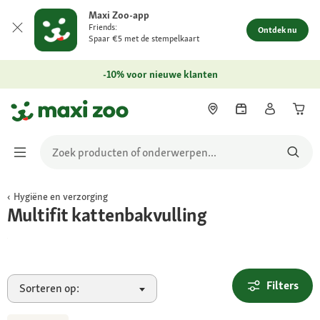
Maxi Zoo-app
Friends:
Ontdek nu
Spaar €5 met de stempelkaart
-10% voor nieuwe klanten
Hygiëne en verzorging
Bestel nu
Multifit kattenbakvulling
Filters
Sorteren op: