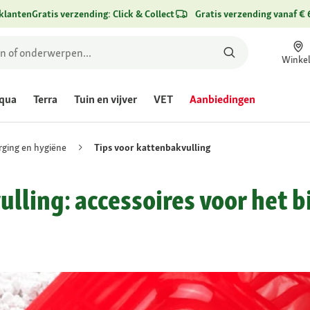
klanten
Gratis verzending: Click & Collect
Gratis verzending vanaf € 
Winke
qua
Terra
Tuin en vijver
VET
Aanbiedingen
rging en hygiëne
Tips voor kattenbakvulling
lling: accessoires voor het b