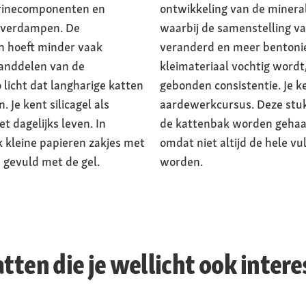
 urinecomponenten en
ontwikkeling van de minerale
n verdampen. De
waarbij de samenstelling va
en hoeft minder vaak
veranderd en meer bentonie
anddelen van de
kleimateriaal vochtig wordt,
 licht dat langharige katten
gebonden consistentie. Je ke
 Je kent silicagel als
aardewerkcursus. Deze stuk
t dagelijks leven. In
de kattenbak worden gehaal
 kleine papieren zakjes met
omdat niet altijd de hele vu
n gevuld met de gel.
worden.
tten die je wellicht ook inter