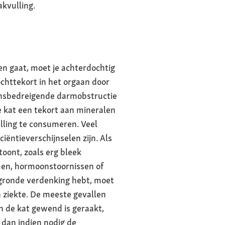
kvulling.
en gaat, moet je achterdochtig
chttekort in het orgaan door
vensbedreigende darmobstructie
e kat een tekort aan mineralen
lling te consumeren. Veel
iëntieverschijnselen zijn. Als
toont, zoals erg bleek
men, hormoonstoornissen of
gegronde verdenking hebt, moet
en ziekte. De meeste gevallen
n de kat gewend is geraakt,
 dan indien nodig de