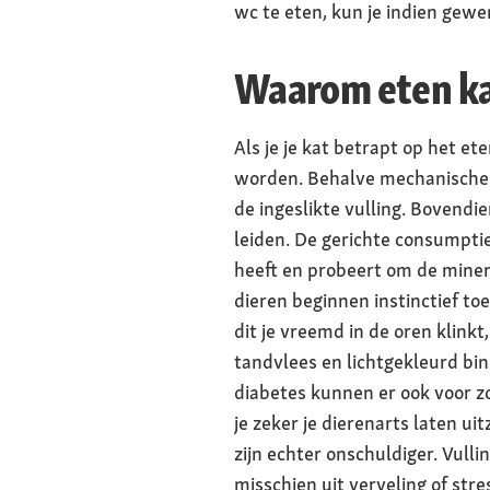
wc te eten, kun je indien gew
Waarom eten ka
Als je je kat betrapt op het e
worden. Behalve mechanische i
de ingeslikte vulling. Bovend
leiden. De gerichte consumptie
heeft en probeert om de miner
dieren beginnen instinctief to
dit je vreemd in de oren klink
tandvlees en lichtgekleurd bi
diabetes kunnen er ook voor zo
je zeker je dierenarts laten ui
zijn echter onschuldiger. Vul
misschien uit verveling of str