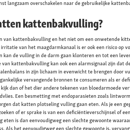
enst langzaam overschakelen naar de gebruikelijke kattenba
tten kattenbakvulling?
ten van kattenbakvulling en het niet om een onwetende kitt
rritatie van het maagdarmkanaal is er ook een risico op vo
ien kan de vulling in de darm gaan klonteren en tot een le
 van kattenbakvulling kan ook een alarmsignaal zijn dat d
alenbalans in zijn lichaam in evenwicht te brengen door vu
egankelijke vervangende bronnen te consumeren als er defic
t, kijk dan of het dier andere tekenen van bloedarmoede ver
ndvlies. Een besmetting met endoparasieten zoals lintwor
rgen dat katten plotseling vulling gaan eten. Als je een 
tzoeken of er sprake is van een deficiëntieverschijnsel of e
ling eten is dan eenvoudigweg een slechte gewoonte waaraa
ess. Als het eenvoudigweg een slechte gewoonte is, vervang