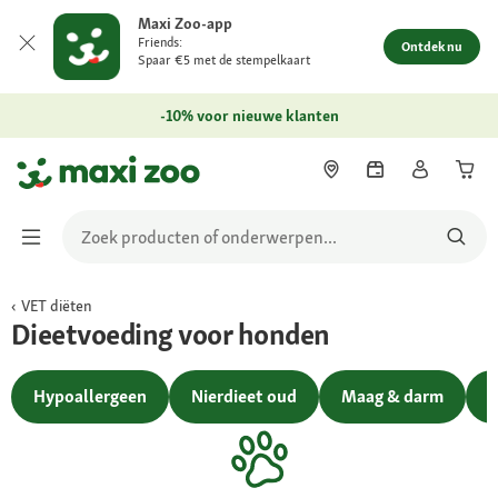
Maxi Zoo-app
Friends:
Ontdek nu
Spaar €5 met de stempelkaart
-10% voor nieuwe klanten
VET diëten
Dieetvoeding voor honden
Hypoallergeen
Nierdieet oud
Maag & darm
U