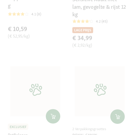
g
lam, gevogelte & rijst 12
kg
4.1 (8)
4.2 (45)
€ 10,59
LAGE PRIJS
(€ 52,95/kg)
€ 34,99
(€ 2,92/kg)
EXCLUSIEF
2 Verpakkingsgroottes