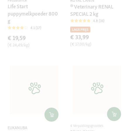
PetBalance
ROYAL CANIN
Life Start
® Veterinary RENAL
puppymelkpoeder 800
SPECIAL 2 kg
g
4.8 (16)
4.1 (17)
LAGE PRIJS
€ 33,99
€ 19,59
(€ 17,00/kg)
(€ 24,49/kg)
4 Verpakkingsgroottes
EUKANUBA