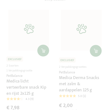
EXCLUSIEF
EXCLUSIEF
2 Soorten
2 Verpakkingsgroottes
1 Verpakkingsgrootte
PetBalance
PetBalance
Medica Derma Snacks
Medica licht
met zalm &
verteerbare snack Kip
aardappelen 125 g
en rijst 2x125 g
5.0 (1)
4.3 (9)
€ 2,00
€ 7,98