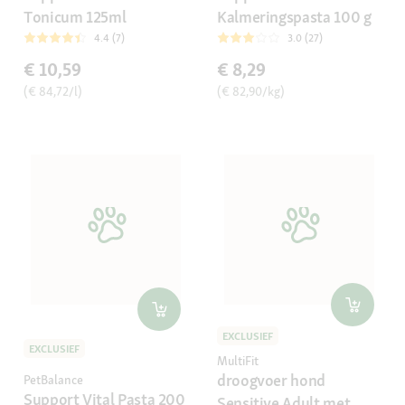
Tonicum 125ml
Kalmeringspasta 100 g
4.4 (7)
3.0 (27)
€ 10,59
€ 8,29
(€ 84,72/l)
(€ 82,90/kg)
EXCLUSIEF
EXCLUSIEF
MultiFit
droogvoer hond
PetBalance
Support Vital Pasta 200
Sensitive Adult met