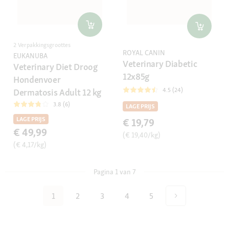
2 Verpakkingsgroottes
ROYAL CANIN
EUKANUBA
Veterinary Diabetic
Veterinary Diet Droog
12x85g
Hondenvoer
4.5 (24)
Dermatosis Adult 12 kg
3.8 (6)
LAGE PRIJS
LAGE PRIJS
€ 19,79
€ 49,99
(€ 19,40/kg)
(€ 4,17/kg)
Pagina 1 van 7
1
2
3
4
5