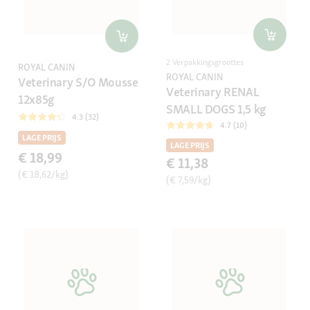
2 Verpakkingsgroottes
ROYAL CANIN
ROYAL CANIN
Veterinary S/O Mousse
Veterinary RENAL
12x85g
SMALL DOGS 1,5 kg
4.3 (32)
4.7 (10)
LAGE PRIJS
LAGE PRIJS
€ 18,99
€ 11,38
(€ 18,62/kg)
(€ 7,59/kg)