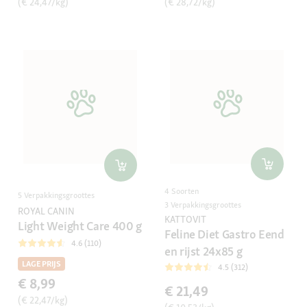
(€ 24,47/kg)
(€ 28,72/kg)
4 Soorten
5 Verpakkingsgroottes
3 Verpakkingsgroottes
ROYAL CANIN
KATTOVIT
Light Weight Care 400 g
Feline Diet Gastro Eend
4.6 (110)
en rijst 24x85 g
LAGE PRIJS
4.5 (312)
€ 8,99
€ 21,49
(€ 22,47/kg)