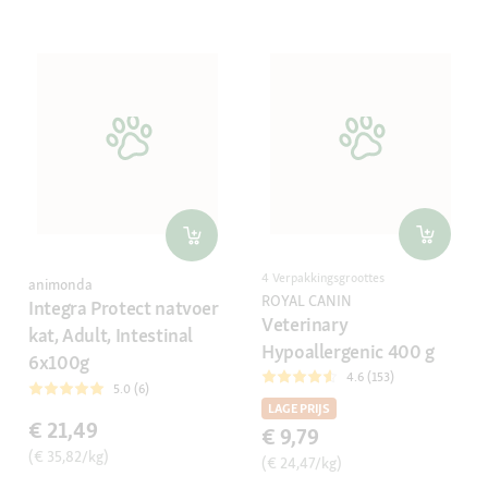
4 Verpakkingsgroottes
animonda
ROYAL CANIN
Integra Protect natvoer
Veterinary
kat, Adult, Intestinal
Hypoallergenic 400 g
6x100g
4.6 (153)
5.0 (6)
LAGE PRIJS
€ 21,49
€ 9,79
(€ 35,82/kg)
(€ 24,47/kg)