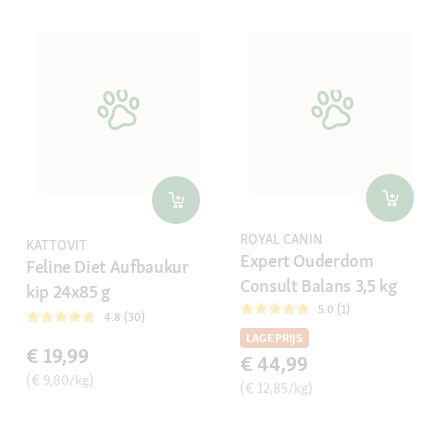
ROYAL CANIN
KATTOVIT
Expert Ouderdom
Feline Diet Aufbaukur
Consult Balans 3,5 kg
kip 24x85 g
5.0 (1)
4.8 (30)
LAGE PRIJS
€ 19,99
€ 44,99
(€ 9,80/kg)
(€ 12,85/kg)