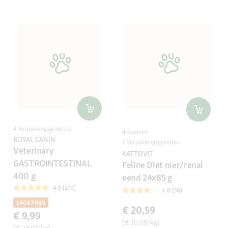
4 Verpakkingsgroottes
4 Soorten
ROYAL CANIN
3 Verpakkingsgroottes
Veterinary
KATTOVIT
GASTROINTESTINAL
Feline Diet nier/renal
400 g
eend 24x85 g
4.9 (170)
4.0 (56)
LAGE PRIJS
€ 20,59
€ 9,99
(€ 10,09/kg)