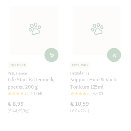
EXCLUSIEF
EXCLUSIEF
PetBalance
PetBalance
Life Start Kittenmelk,
Support Huid & Vacht
poeder, 200 g
Tonicum 125ml
4.4 (36)
4.4 (7)
€ 8,99
€ 10,59
(€ 44,95/kg)
(€ 84,72/l)