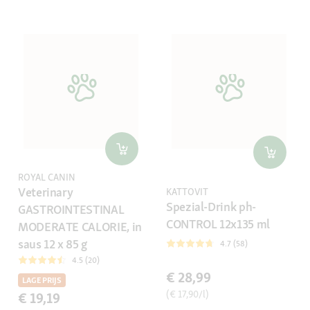
ROYAL CANIN
Veterinary
KATTOVIT
Spezial-Drink ph-
GASTROINTESTINAL
CONTROL 12x135 ml
MODERATE CALORIE, in
saus 12 x 85 g
4.7 (58)
4.5 (20)
€ 28,99
LAGE PRIJS
(€ 17,90/l)
€ 19,19