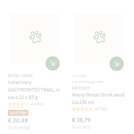
ROYAL CANIN
2 Soorten
Veterinary
1 Verpakkingsgrootte
KATTOVIT
GASTROINTESTINAL, in
Niere/Renal-Drink eend
saus 12 x 85 g
12x135 ml
4.4 (55)
4.7 (94)
LAGE PRIJS
€ 16,79
€ 20,49
(€ 10,36/l)
(€ 20,09/kg)