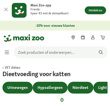
Maxi Zoo-app
Friends:
Ontdek nu
Spaar €5 met de stempelkaart
-10% voor nieuwe klanten
VET diëten
Dieetvoeding voor katten
Urinewegen
Hypoallergeen
Nierdieet
Light