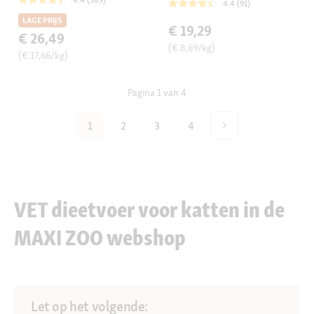
4.4 (389)
4.4 (91)
LAGE PRIJS
€ 19,29
€ 26,49
(€ 8,69/kg)
(€ 17,66/kg)
Pagina 1 van 4
1
2
3
4
VET dieetvoer voor katten in de
MAXI ZOO webshop
Let op het volgende: