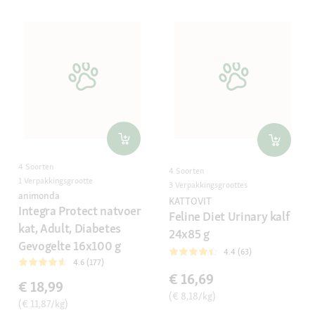
4 Soorten
4 Soorten
1 Verpakkingsgrootte
3 Verpakkingsgroottes
animonda
KATTOVIT
Integra Protect natvoer
Feline Diet Urinary kalf
kat, Adult, Diabetes
24x85 g
Gevogelte 16x100 g
4.4 (63)
4.6 (177)
€ 16,69
€ 18,99
(€ 8,18/kg)
(€ 11,87/kg)