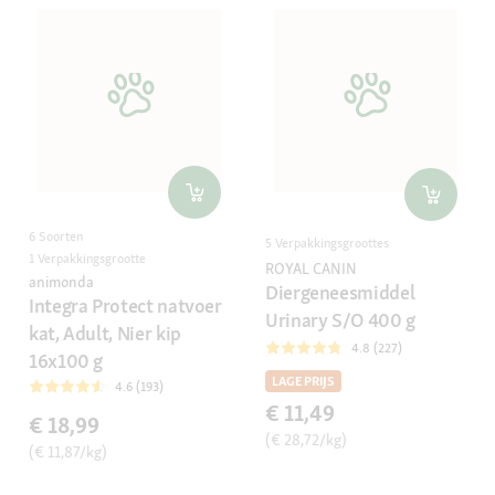
6 Soorten
5 Verpakkingsgroottes
1 Verpakkingsgrootte
ROYAL CANIN
animonda
Diergeneesmiddel
Integra Protect natvoer
Urinary S/O 400 g
kat, Adult, Nier kip
4.8 (227)
16x100 g
LAGE PRIJS
4.6 (193)
€ 11,49
€ 18,99
(€ 28,72/kg)
(€ 11,87/kg)