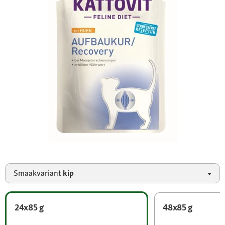
Smaakvariant
kip
24x85 g
48x85 g