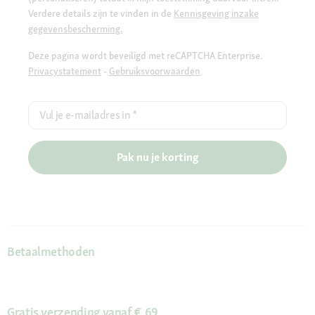
Verdere details zijn te vinden in de
Kennisgeving inzake
gegevensbescherming.
Deze pagina wordt beveiligd met reCAPTCHA Enterprise.
Privacystatement
-
Gebruiksvoorwaarden
Vul je e-mailadres in
*
Pak nu je korting
Betaalmethoden
Gratis verzending vanaf € 69