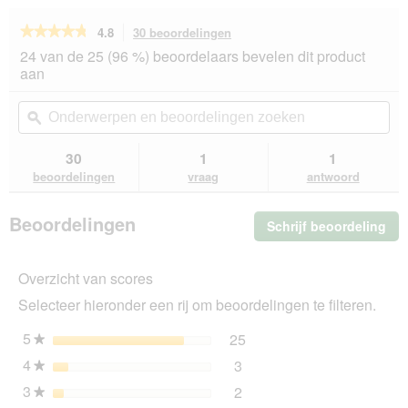
★★★★★
★★★★★
4.8
30 beoordelingen
Met
deze
4.8
24 van de 25 (96 %) beoordelaars bevelen dit product
van
actie
aan
de
navigeert
5
u
Onderwerpen
On
sterren.
naar
en
ϙ
en
Beoordelingen
beoordelingen.
beoordelingen
beo
lezen
van
zoeken
zo
30
1
1
KATTOVIT
beoordelingen
vraag
antwoord
Feline
Diet
Aufbaukur
Beoordelingen
Schrijf beoordeling
.
kip
24x85
Me
g
dez
Overzicht van scores
act
ope
Selecteer hieronder een rij om beoordelingen te filteren.
u
ee
5
sterren
25
25 beoordelingen met 5 s
Selecteer om beoordelinge
★
mo
4
sterren
3
dia
3 beoordelingen met 4 ste
Selecteer om beoordelingen
★
3
sterren
2
2 beoordelingen met 3 ste
Selecteer om beoordelingen
★