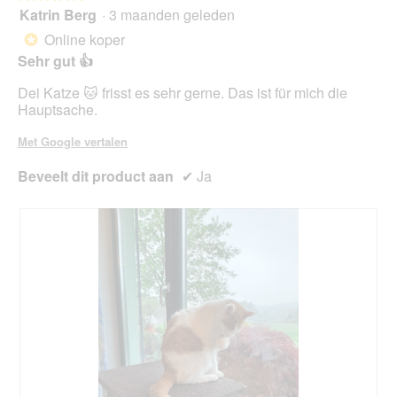
kno
Katrin Berg
·
3 maanden geleden
5
klikt,
van
word
Online koper
*
de
5
onde
Sehr gut 👍
sterren.
inho
bijg
Dei Katze 🐱 frisst es sehr gerne. Das ist für mich die
Hauptsache.
Met Google vertalen
Beveelt dit product aan
✔
Ja