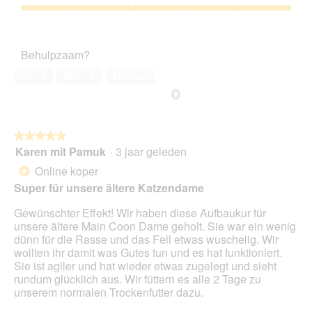
t
5
o
g
e
e
van
d
Tevredenheid
f
a
r
5
a
van
o
c
.
a
het
t
t
Behulpzaam?
l
huisdier,
o
i
d
5
3
e
Ja ·
1
Nee ·
0
Melden
i
van
.
o
a
5
p
l
e
o
n
o
★★★★★
★★★★★
t
g
Karen mit Pamuk
·
3 jaar geleden
u
5
v
e
van
Online koper
*
e
e
5
Super für unsere ältere Katzendame
n
n
sterren.
s
m
Gewünschter Effekt! Wir haben diese Aufbaukur für
t
o
unsere ältere Main Coon Dame geholt. Sie war ein wenig
e
d
dünn für die Rasse und das Fell etwas wuschelig. Wir
r
a
wollten ihr damit was Gutes tun und es hat funktioniert.
.
a
Sie ist agiler und hat wieder etwas zugelegt und sieht
l
rundum glücklich aus. Wir füttern es alle 2 Tage zu
d
unserem normalen Trockenfutter dazu.
i
a