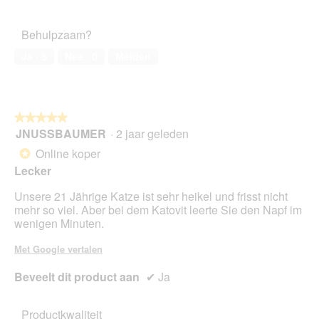
5
van
het
Behulpzaam?
huisdier,
5
Ja ·
5
Nee ·
0
Melden
van
5
★★★★★
★★★★★
JNUSSBAUMER
·
2 jaar geleden
5
van
Online koper
*
5
Lecker
sterren.
Unsere 21 Jährige Katze ist sehr heikel und frisst nicht
mehr so viel. Aber bei dem Katovit leerte Sie den Napf im
wenigen Minuten.
Met Google vertalen
Beveelt dit product aan
✔
Ja
Productkwaliteit