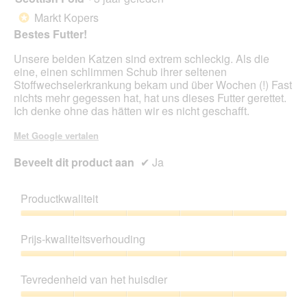
van
Markt Kopers
*
5
Bestes Futter!
sterren.
Unsere beiden Katzen sind extrem schleckig. Als die
eine, einen schlimmen Schub ihrer seltenen
Stoffwechselerkrankung bekam und über Wochen (!) Fast
nichts mehr gegessen hat, hat uns dieses Futter gerettet.
Ich denke ohne das hätten wir es nicht geschafft.
Met Google vertalen
Beveelt dit product aan
✔
Ja
Productkwaliteit
Productkwaliteit,
5
Prijs-kwaliteitsverhouding
van
5
Prijs-
kwaliteitsverhouding,
Tevredenheid van het huisdier
5
van
Tevredenheid