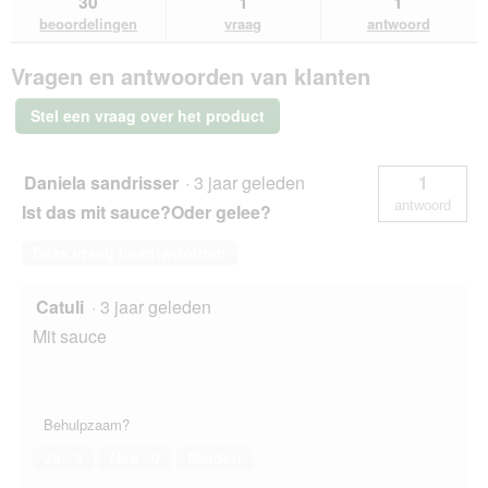
30
1
1
beoordelingen.
en
en
lezen
beoordelingen
vraag
antwoord
van
antwoorden
ant
KATTOVIT
Vragen en antwoorden van klanten
Feline
Diet
Aufbaukur
Stel een vraag over het product
kip
24x85
g
Daniela sandrisser
·
3 jaar geleden
1
antwoord
Ist das mit sauce?Oder gelee?
Deze vraag beantwoorden
Catuli
·
3 jaar geleden
Mit sauce
Behulpzaam?
Ja ·
3
Nee ·
0
Melden