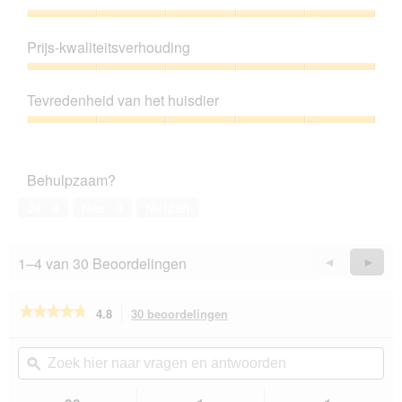
Productkwaliteit,
5
Prijs-kwaliteitsverhouding
van
5
Prijs-
kwaliteitsverhouding,
Tevredenheid van het huisdier
5
van
Tevredenheid
5
van
het
Behulpzaam?
huisdier,
5
Ja ·
4
Nee ·
0
Melden
van
5
1–4 van 30 Beoordelingen
Vorige
◄
Volge
►
Reviews
Revie
★★★★★
★★★★★
4.8
30 beoordelingen
Met
deze
4.8
van
actie
Zoek
Zo
de
navigeert
hier
ϙ
hie
5
u
naar
naa
sterren.
naar
vragen
vra
Beoordelingen