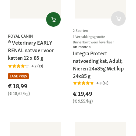
2 Soorten
ROYAL CANIN
1 Verpakkingsgrootte
® Veterinary EARLY
Binnenkort weer leverbaar
animonda
RENAL natvoer voor
Integra Protect
katten 12 x 85 g
natvoeding kat, Adult,
4.2 (13)
Nieren 24x85g Met kip
24x85 g
LAGE PRIJS
4.8 (16)
€ 18,99
€ 19,49
(€ 18,62/kg)
(€ 9,55/kg)