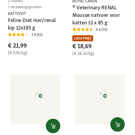
ROYAL CANIN
2 Soorten
® Veterinary RENAL
3 Verpakkingsgroottes
KATTOVIT
Mousse natvoer voor
Feline Diet nier/renal
katten 12 x 85 g
kip 12x185 g
4.6 (31)
3.9 (51)
LAGE PRIJS
€ 21,99
€ 18,69
(€ 9,91/kg)
(€ 18,32/kg)