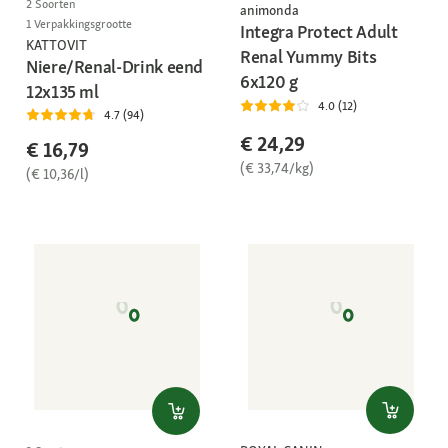
2 Soorten
animonda
1 Verpakkingsgrootte
Integra Protect Adult
KATTOVIT
Renal Yummy Bits
Niere/Renal-Drink eend
6x120 g
12x135 ml
4.0 (12)
4.7 (94)
€ 24,29
€ 16,79
(€ 33,74/kg)
(€ 10,36/l)