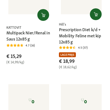
Hill's
KATTOVIT
Prescription Diet k/d +
Multipack Nier/Renal in
Mobility Feline met kip
Saus 12x85 g
12x85 g
4.7 (16)
4.5 (37)
LAGE PRIJS
€ 15,29
€ 18,99
(€ 14,99/kg)
(€ 18,62/kg)