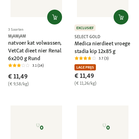
EXCLUSIEF
3 Soorten
MjAMjAM
SELECT GOLD
natvoer kat volwassen,
Medica nierdieet vroege
VetCat dieet nier Renal
stadia kip 12x85 g
6x200 g Rund
3.7 (3)
3.1 (14)
LAGE PRIJS
€ 11,49
€ 11,49
(€ 11,26/kg)
(€ 9,58/kg)