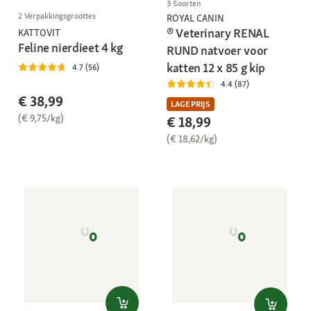
3 Soorten
2 Verpakkingsgroottes
ROYAL CANIN
® Veterinary RENAL
KATTOVIT
Feline nierdieet 4 kg
RUND natvoer voor
katten 12 x 85 g kip
4.7 (56)
4.4 (87)
€ 38,99
LAGE PRIJS
(€ 9,75/kg)
€ 18,99
(€ 18,62/kg)