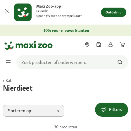
Maxi Zoo-app
Friends:
Ontdek nu
Spaar €5 met de stempelkaart
-10% voor nieuwe klanten
Kat
Nierdieet
Filters
Sorteren op:
30
producten