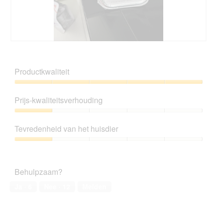
U
F
n
o
p
t
Productkwaliteit
o
o
u
M
Productkwaliteit,
l
e
5
Prijs-kwaliteitsverhouding
e
t
van
t
d
5
Prijs-
h
e
kwaliteitsverhouding,
y
z
Tevredenheid van het huisdier
1
b
e
van
Tevredenheid
r
a
5
van
i
c
het
d
t
Behulpzaam?
huisdier,
e
i
1
;
e
Ja ·
6
Nee ·
12
Melden
van
)
o
5
p
e