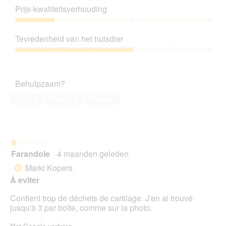
1
e
Prijs-kwaliteitsverhouding
van
r
5
Prijs-
.
kwaliteitsverhouding,
Tevredenheid van het huisdier
1
van
Tevredenheid
5
van
het
Behulpzaam?
huisdier,
3
Ja ·
12
Nee ·
12
Melden
van
5
★★★★★
★★★★★
Farandole
·
4 maanden geleden
1
van
Markt Kopers
*
5
À eviter
sterren.
Contient trop de déchets de cartilage. J'en ai trouvé
jusqu'à 3 par boîte, comme sur la photo.
Met Google vertalen