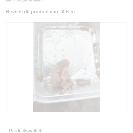
Beveelt dit product aan
✘
Nee
T
F
r
o
o
t
Productkwaliteit
p
o