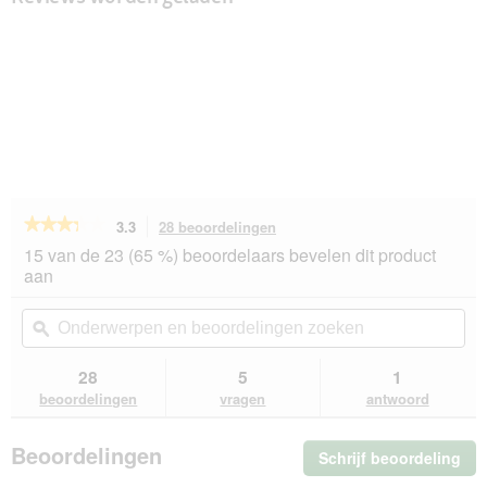
★★★★★
★★★★★
3.3
28 beoordelingen
Met
deze
3.3
15 van de 23 (65 %) beoordelaars bevelen dit product
van
actie
aan
de
navigeert
5
u
Onderwerpen
On
sterren.
naar
en
ϙ
en
Beoordelingen
beoordelingen.
beoordelingen
beo
lezen
van
zoeken
zo
28
5
1
SELECT
beoordelingen
vragen
antwoord
GOLD
Medica
Nierdieet
Beoordelingen
Schrijf beoordeling
.
Rund
16x100
Me