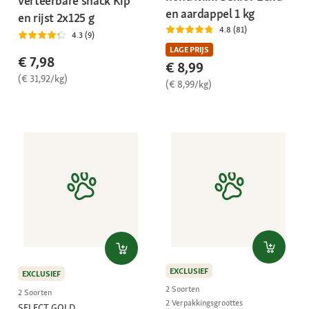
verteerbare snack Kip
en aardappel 1 kg
en rijst 2x125 g
4.8 (81)
4.3 (9)
LAGE PRIJS
€ 7,98
€ 8,99
(€ 31,92/kg)
(€ 8,99/kg)
EXCLUSIEF
EXCLUSIEF
2 Soorten
2 Soorten
2 Verpakkingsgroottes
SELECT GOLD