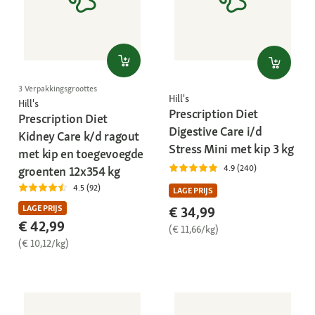
3 Verpakkingsgroottes
Hill's
Hill's
Prescription Diet
Prescription Diet
Digestive Care i/d
Kidney Care k/d ragout
Stress Mini met kip 3 kg
met kip en toegevoegde
4.9 (240)
groenten 12x354 kg
4.5 (92)
LAGE PRIJS
LAGE PRIJS
€ 34,99
€ 42,99
(€ 11,66/kg)
(€ 10,12/kg)