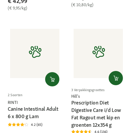
€ 42,99
(€ 10,80/kg)
(€ 9,95/kg)
3 Verpakkingsgroottes
2 Soorten
Hill's
Prescription Diet
RINTI
Canine Intestinal Adult
Digestive Care i/d Low
6 x 800 g Lam
Fat Ragout met kip en
groenten 12x354 g
4.2 (65)
4.6 (136)