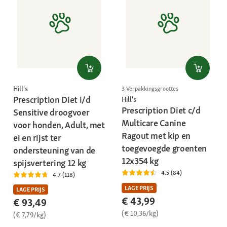
Hill's
3 Verpakkingsgroottes
Prescription Diet i/d
Hill's
Prescription Diet c/d
Sensitive droogvoer
Multicare Canine
voor honden, Adult, met
Ragout met kip en
ei en rijst ter
toegevoegde groenten
ondersteuning van de
12x354 kg
spijsvertering 12 kg
4.5 (84)
4.7 (118)
LAGE PRIJS
LAGE PRIJS
€ 43,99
€ 93,49
(€ 10,36/kg)
(€ 7,79/kg)