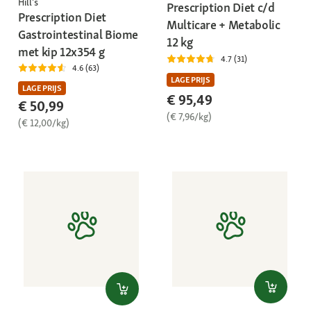
Hill's
Prescription Diet c/d
Prescription Diet
Multicare + Metabolic
Gastrointestinal Biome
12 kg
met kip 12x354 g
4.7 (31)
4.6 (63)
LAGE PRIJS
LAGE PRIJS
€ 95,49
€ 50,99
(€ 7,96/kg)
(€ 12,00/kg)