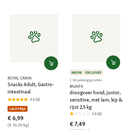
NIEUW
EXCLUSIEF
ROYAL CANIN
2 Verpakkingsgroottes
Snacks Adult, Gastro-
MultiFit
intestinaal
droogvoer hond, junior,
sensitive, met lam, kip &
5.0 (3)
rijst 2,5 kg
LAGE PRIJS
1.0 (2)
€ 6,99
€ 7,49
(€ 30,39/kg)