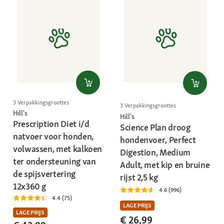
3 Verpakkingsgroottes
3 Verpakkingsgroottes
Hill's
Hill's
Prescription Diet i/d
Science Plan droog
natvoer voor honden,
hondenvoer, Perfect
volwassen, met kalkoen
Digestion, Medium
ter ondersteuning van
Adult, met kip en bruine
de spijsvertering
rijst 2,5 kg
12x360 g
4.6 (996)
4.4 (75)
LAGE PRIJS
LAGE PRIJS
€ 26,99