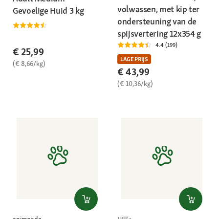
volwassen, met kip ter
Gevoelige Huid 3 kg
ondersteuning van de
spijsvertering 12x354 g
4.4 (199)
€ 25,99
LAGE PRIJS
(€ 8,66/kg)
€ 43,99
(€ 10,36/kg)
animonda