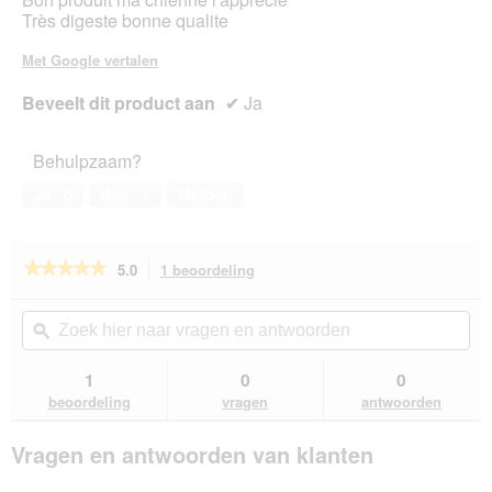
Très digeste bonne qualite
Met Google vertalen
Beveelt dit product aan
✔
Ja
Behulpzaam?
Ja ·
0
Nee ·
1
Melden
★★★★★
★★★★★
5.0
1 beoordeling
Met
deze
5
van
actie
Zoek
Zo
de
navigeert
hier
ϙ
hie
5
u
naar
naa
sterren.
naar
vragen
vra
1
0
0
Beoordelingen
beoordelingen.
en
en
lezen
beoordeling
vragen
antwoorden
van
antwoorden
ant
SELECT
Vragen en antwoorden van klanten
GOLD
Medica
Dieetvoer