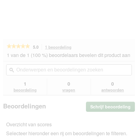
★★★★★
★★★★★
5.0
1 beoordeling
Met
deze
5
1 van de 1 (100 %) beoordelaars bevelen dit product aan
van
actie
de
navigeert
Onderwerpen
On
5
u
en
ϙ
en
sterren.
naar
beoordelingen
beo
Beoordelingen
beoordelingen.
zoeken
zo
1
0
0
lezen
van
beoordeling
vragen
antwoorden
SELECT
GOLD
Medica
Beoordelingen
Schrijf beoordeling
.
Dieetvoer
Me
Junior
2,5
dez
kg
Overzicht van scores
act
ope
Selecteer hieronder een rij om beoordelingen te filteren.
u