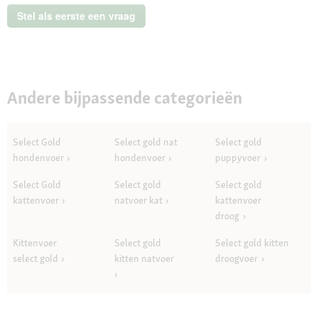
Junior
Stel als eerste een vraag
2,5
kg
Andere bijpassende categorieën
Select Gold
Select gold nat
Select gold
hondenvoer
hondenvoer
puppyvoer
Select Gold
Select gold
Select gold
kattenvoer
natvoer kat
kattenvoer
droog
Kittenvoer
Select gold
Select gold kitten
select gold
kitten natvoer
droogvoer