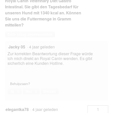
Royal Canin Veterinary Diet Gastro
Intestinal. Sie gibt den Tagesbedarf für
unseren Hund mit 1340 kcal an. Können
Sie uns die Futtermenge in Gramm
mitteilen?
Deze vraag beantwoorden
Jacky 05
·
4 jaar geleden
Zur korrekten Beantwortung dieser Frage würde
ich mich direkt an Royal Canin wenden. Es gibt
sicherlich eine Kunden Hotline.
Behulpzaam?
Ja ·
0
Nee ·
0
Melden
elegantka78
·
4 jaar geleden
1