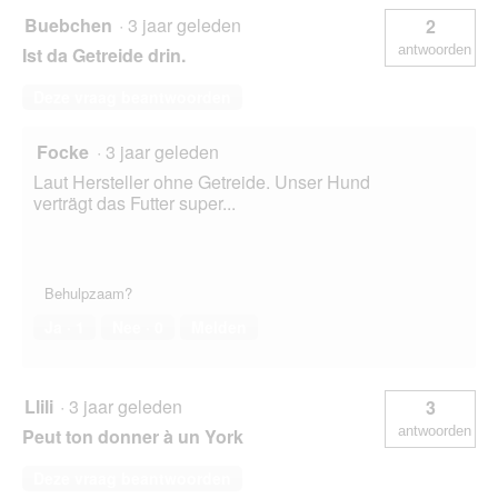
Buebchen
·
3 jaar geleden
2
antwoorden
Ist da Getreide drin.
Deze vraag beantwoorden
Focke
·
3 jaar geleden
Laut Hersteller ohne Getreide. Unser Hund
verträgt das Futter super...
Behulpzaam?
Ja ·
1
Nee ·
0
Melden
Llili
·
3 jaar geleden
3
antwoorden
Peut ton donner à un York
Deze vraag beantwoorden