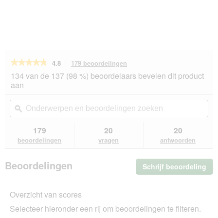
★★★★★
★★★★★
4.8
179 beoordelingen
Met
deze
4.8
134 van de 137 (98 %) beoordelaars bevelen dit product
van
actie
aan
de
navigeert
5
u
Onderwerpen
On
sterren.
naar
en
ϙ
en
Beoordelingen
beoordelingen.
beoordelingen
beo
lezen
van
zoeken
zo
179
20
20
ROYAL
beoordelingen
vragen
antwoorden
CANIN
Veterinary
GASTROINTESTINAL
Beoordelingen
Schrijf beoordeling
.
2
kg
Me
dez
Overzicht van scores
act
ope
Selecteer hieronder een rij om beoordelingen te filteren.
u