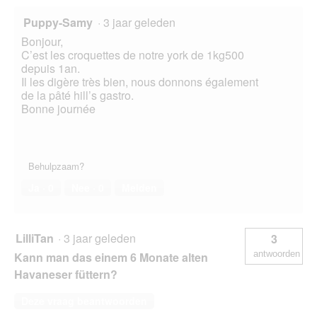
Puppy-Samy
·
3 jaar geleden
Bonjour,
C’est les croquettes de notre york de 1kg500
depuis 1an.
Il les digère très bien, nous donnons également
de la pâté hill’s gastro.
Bonne journée
Behulpzaam?
Ja ·
0
Nee ·
0
Melden
LilliTan
·
3 jaar geleden
3
antwoorden
Kann man das einem 6 Monate alten
Havaneser füttern?
Deze vraag beantwoorden