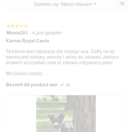
4.8
≡
Menu
Sorteren op:
Meest relevant
?
▼
va
Als
5.
u
op
de
volg
★★★★★
★★★★★
kno
Monia351
·
4 jaar geleden
5
klikt,
van
word
Karma Royal Canin
de
5
onde
sterren.
Ta karma jest najlepsza dla mojego psa. Daffy na tej
inho
bijg
karmie jest zdrowy, wesoły i skóry do zabawy. Jednym
słowem szczęśliwy pies to zdrowo odżywiany pies!
Met Google vertalen
Beveelt dit product aan
✔
Ja