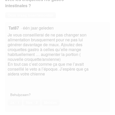
intestinales ?
Deze vraag beantwoorden
Tat87
·
één jaar geleden
Je vous conseillerai de ne pas changer son
alimentation brusquement pour ne pas lui
générer davantage de maux. Ajoutez des
croquettes gastro à celles qu’elle mange
habituellement … augmenter la portion (
nouvelle croquette/anxienne)
En tout cas c’est comme ça que me l’avait
conseillé le veto a l’époque. J’espère que ça
aidera votre chienne
Behulpzaam?
Ja ·
1
Nee ·
2
Melden