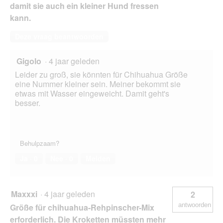
damit sie auch ein kleiner Hund fressen
kann.
Deze vraag beantwoorden
Gigolo
·
4 jaar geleden
Leider zu groß, sie könnten für Chihuahua Größe
eine Nummer kleiner sein. Meiner bekommt sie
etwas mit Wasser eingeweicht. Damit geht's
besser.
Behulpzaam?
Ja ·
0
Nee ·
0
Melden
Maxxxi
·
4 jaar geleden
2
antwoorden
Größe für chihuahua-Rehpinscher-Mix
erforderlich. Die Kroketten müssten mehr