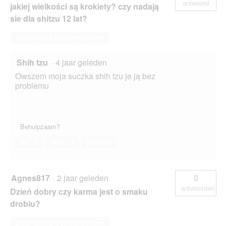
antwoord
jakiej wielkości są krokiety? czy nadają
sie dla shitzu 12 lat?
Deze vraag beantwoorden
Shih tzu
·
4 jaar geleden
Owszem moja suczka shih tzu je ją bez
problemu
Behulpzaam?
Ja ·
0
Nee ·
0
Melden
Agnes817
·
2 jaar geleden
0
antwoorden
Dzień dobry czy karma jest o smaku
drobiu?
Deze vraag beantwoorden