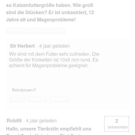
so Katzenfuttergröße haben. Wie groß
sind die Stücken? Er ist unkastriert, 12
Jahre alt und Magenprobleme!
Deze vraag beantwoorden
Sir Herbert
·
4 jaar geleden
Wir sind mit dem Futter sehr zufrieden. Die
Größe der Kroketten ist 10x5 mm rund. Es
scheint für Magenprobleme geeignet.
Behulpzaam?
Ja ·
0
Nee ·
0
Melden
Rob69
·
4 jaar geleden
2
antwoorden
Hallo, unsere Tierärztin empfiehlt uns