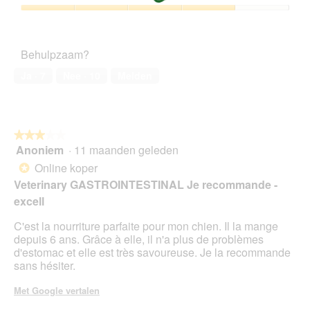
3
o
e
van
d
Tevredenheid
a
5
a
van
c
a
het
t
Behulpzaam?
l
huisdier,
i
d
4
e
Ja ·
7
Nee ·
10
Melden
i
van
o
a
5
p
l
e
o
n
o
★★★★★
★★★★★
t
g
Anoniem
·
11 maanden geleden
u
3
v
e
van
Online koper
*
e
e
5
Veterinary GASTROINTESTINAL Je recommande -
n
n
sterren.
s
excell
m
t
o
C'est la nourriture parfaite pour mon chien. Il la mange
e
d
depuis 6 ans. Grâce à elle, il n'a plus de problèmes
r
a
d'estomac et elle est très savoureuse. Je la recommande
.
a
sans hésiter.
l
d
Met Google vertalen
i
a