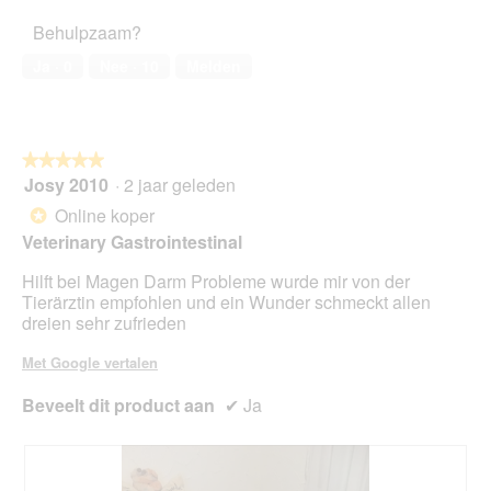
a
het
e
t
Behulpzaam?
l
huisdier,
p
i
d
5
l
e
Ja ·
0
Nee ·
10
Melden
i
van
a
o
a
5
t
p
l
p
e
o
r
n
o
★★★★★
★★★★★
é
t
g
Josy 2010
·
2 jaar geleden
f
u
5
v
é
e
van
Online koper
*
e
r
e
5
Veterinary Gastrointestinal
n
é
n
sterren.
s
🐕
m
Hilft bei Magen Darm Probleme wurde mir von der
t
🍀
o
Tierärztin empfohlen und ein Wunder schmeckt allen
e
🩷
d
dreien sehr zufrieden
r
a
.
a
Met Google vertalen
l
d
Beveelt dit product aan
✔
Ja
i
a
l
o