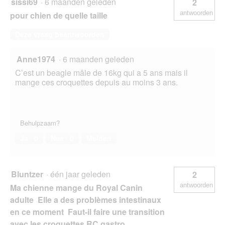
sissi69
·
6 maanden geleden
2
s
antwoorden
pour chien de quelle taille
t
e
Deze vraag beantwoorden
r
.
Anne1974
·
6 maanden geleden
C’est un beagle mâle de 16kg qui a 5 ans mais il
mange ces croquettes depuis au moins 3 ans.
Behulpzaam?
Ja ·
0
Nee ·
0
Melden
Bluntzer
·
één jaar geleden
2
antwoorden
Ma chienne mange du Royal Canin
adulte Elle a des problèmes intestinaux
en ce moment Faut-il faire une transition
avec les croquettes RC gastro