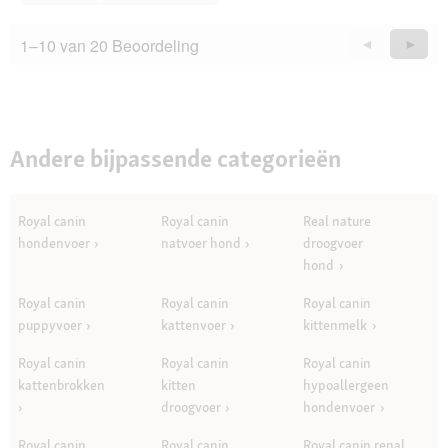
1–10 van 20 Beoordeling
Vorige
◄
Volge
►
Questions
Quest
Andere bijpassende categorieën
Royal canin
Royal canin
Real nature
hondenvoer
natvoer hond
droogvoer
hond
Royal canin
Royal canin
Royal canin
puppyvoer
kattenvoer
kittenmelk
Royal canin
Royal canin
Royal canin
kattenbrokken
kitten
hypoallergeen
droogvoer
hondenvoer
Royal canin
Royal canin
Royal canin renal