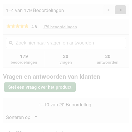
a
5
e
p
l
h
e
1–4 van 179 Beoordelingen
Vorige
◄
Volge
►
o
t
n
Reviews
Revie
o
s
t
g
w
u
★★★★★
★★★★★
4.8
179 beoordelingen
Met
v
i
e
deze
4.8
e
e
e
van
actie
Zoek
Zo
n
d
n
de
navigeert
hier
ϙ
hie
s
e
m
5
u
naar
naa
t
r
o
sterren.
naar
vragen
vra
e
179
20
20
Beoordelingen
g
d
beoordelingen.
en
en
r
lezen
beoordelingen
vragen
antwoorden
u
a
van
antwoorden
ant
.
t
a
ROYAL
!
l
Vragen en antwoorden van klanten
CANIN
!
d
Veterinary
!
i
GASTROINTESTINAL
Stel een vraag over het product
2
a
kg
l
o
1–10 van 20 Beoordeling
o
g
Menu
Sorteren op:
v
▼
e
n