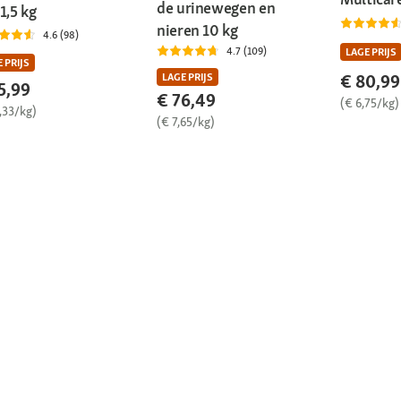
de urinewegen en
1,5 kg
nieren 10 kg
4.6 (98)
4.7 (109)
LAGE PRIJS
 PRIJS
€ 80,99
LAGE PRIJS
5,99
€ 76,49
(€ 6,75/kg)
,33/kg)
(€ 7,65/kg)