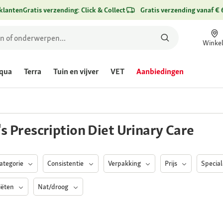
klanten
Gratis verzending: Click & Collect
Gratis verzending vanaf € 
Winke
qua
Terra
Tuin en vijver
VET
Aanbiedingen
l's Prescription Diet Urinary Care
Categorie
Consistentie
Verpakking
Prijs
Specia
iëten
Nat/droog