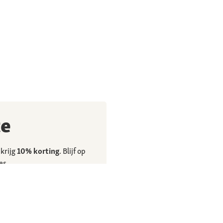
te
krijg
10% korting
. Blijf op
es.
artners mijn
 om mij een
en dat deze worden
el en worden gebruikt om