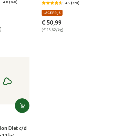
4.8 (368)
4.5 (220)
LAGE PRIJS
€ 50,99
)
(€ 13,62/kg)
ion Diet c/d
 12 kg