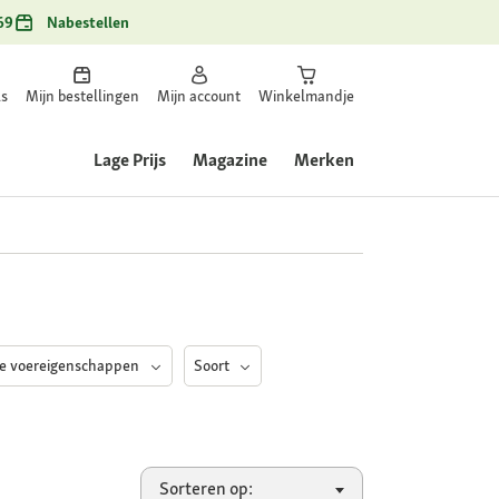
69
Nabestellen
ls
Mijn bestellingen
Mijn account
Winkelmandje
Lage Prijs
Magazine
Merken
le voereigenschappen
Soort
Sorteren op: