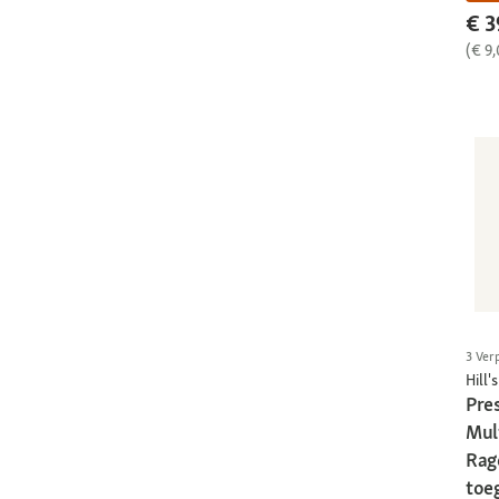
€ 3
(€ 9,
3 Ver
Hill's
Pres
Mul
Rag
toe