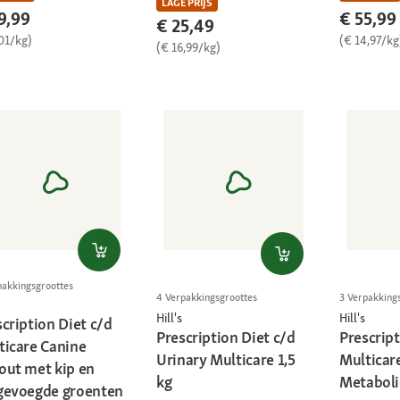
LAGE PRIJS
9,99
€ 55,99
€ 25,49
01/kg)
(€ 14,97/kg
(€ 16,99/kg)
pakkingsgroottes
4 Verpakkingsgroottes
3 Verpakking
Hill's
Hill's
cription Diet c/d
Prescription Diet c/d
Prescript
ticare Canine
Urinary Multicare 1,5
Multicare
out met kip en
kg
Metabolic
gevoegde groenten