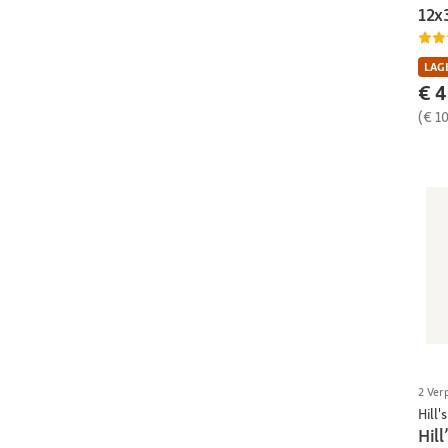
12x
LAGE
€ 4
(€ 1
2 Ver
Hill's
Hill