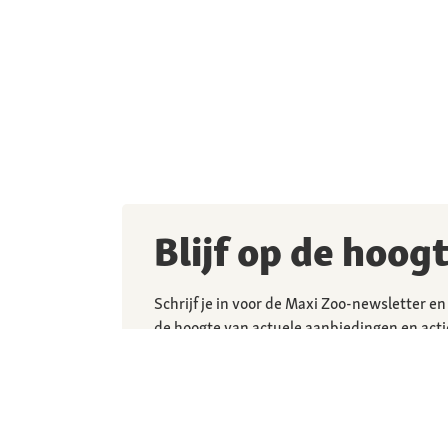
Blijf op de hoog
Schrijf je in voor de Maxi Zoo-newsletter en 
de hoogte van actuele aanbiedingen en acti
Ik ga ermee akkoord dat Maxi Zoo en haar p
persoonsgegevens en informatie gebruiken
geïndividualiseerde nieuwsbrief te sturen 
vastgelegd in een centraal gebruikersprofi