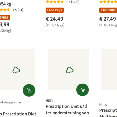
4.7 (1075)
354 kg
4.5 (84)
LAGE PRIJS
LAGE PRIJS
€ 24,49
€ 27,49
 PRIJS
3,99
(€ 16,33/kg)
(€ 18,33/kg
0,36/kg)
Hill's
pakkingsgroottes
Hill's
Prescription Diet u/d
Prescript
ter ondersteuning van
’s Prescription Diet
Multicare