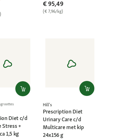
€ 95,49
(€ 7,96/kg)
)
sgroottes
Hill's
Prescription Diet
ion Diet c/d
Urinary Care c/d
 Stress +
Multicare met kip
a 1,5 kg
24x156 g