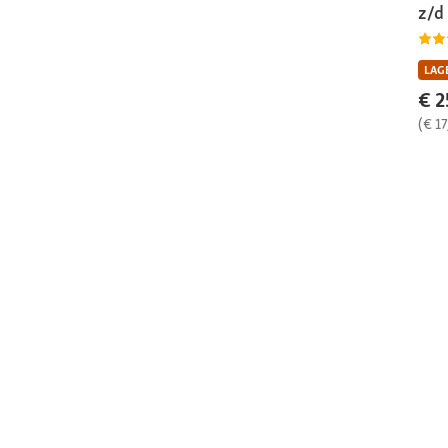
z/d 
LAGE
€ 2
(€ 17