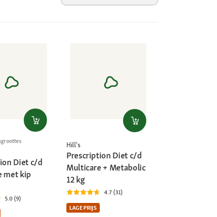
sgroottes
Hill's
Prescription Diet c/d
ion Diet c/d
Multicare + Metabolic
e met kip
12 kg
4.7 (31)
5.0 (9)
LAGE PRIJS