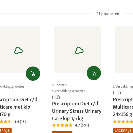
11
producten
2 Soorten
pakkingsgroottes
2 Verpakking
5 Verpakkingsgroottes
Hill's
Hill's
cription Diet c/d
Prescript
Prescription Diet c/d
ticare met kip
Multicar
Urinary Stress Urinary
370 g
24x156 g
Care kip 1,5 kg
4.6 (134)
4.7 (504)
 PRIJS
LAGE PRIJS