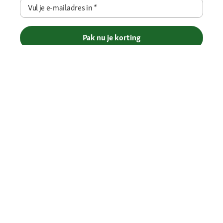
Vul je e-mailadres in
*
Pak nu je korting
Betaalmethoden
Gratis verzending vanaf € 69
Je voordelen