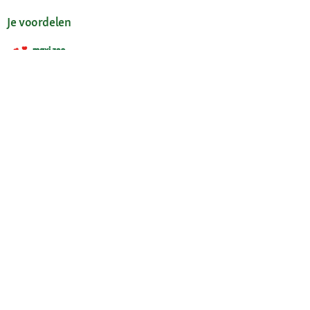
Je voordelen
Maxi Zoo-app
Onze diensten
Hulp en FAQ
Maxi Zoo advies
Mijn account
Wachtwoord opvragen
Mijn bestellingen
Mijn verlanglijst