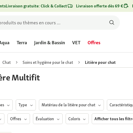
nts
Livraison gratuite: Click & Collect
Livraison offerte dès 69 €
Aqua
Terra
Jardin & Bassin
VET
Offres
Chat
Soins et hygiène pour le chat
Litière pour chat
Achetez maintenant
ère Multifit
ues
Type
Matériau de la litière pour chat
Caractéristiq
Offres
Évaluation
Coloris
Afficher tous les filt