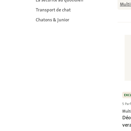
Multi
Transport de chat
Chatons & Junior
EXC
5 Par
Multi
Déo
ver