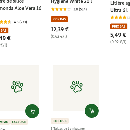
ère de silice
Hygiene White 20 l
Litière 
monds Aloe Vera 16
Ultra 6 l
3.8 (524)
PRIX BAS
4.5 (233)
PRIX BAS
12,39 €
 BAS
5,49 €
(0,62 €/l)
49 €
(0,92 €/l)
 €/l)
EXCLUSIF
VEAU
EXCLUSIF
3 Tailles de l'emballage