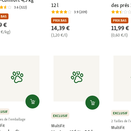
12 l
des prés 
3.6 (322)
3.9 (209)
 BAS
PRIX BAS
PRIX BAS
9 €
14,39 €
11,99 €
 €/kg)
(1,20 €/l)
(0,60 €/l)
LUSIF
EXCLUSIF
EXCLUSIF
les de l'emballage
2 Tailles de 
Fit
MultiFit
MultiFit