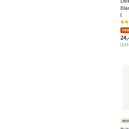
Liti
Dia
l
PRIX
24,
(1,53
NOU