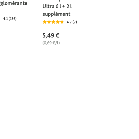
agglomérante
Ultra 6 l + 2 l
supplément
4.1 (136)
4.7 (7)
5,49 €
(0,69 €/l)