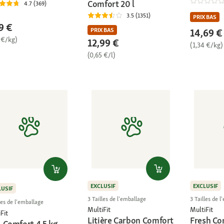
Comfort 20 l
4.7 (369)
3.5 (1351)
PRIX BAS
9 €
PRIX BAS
14,69 €
 €/kg)
12,99 €
(1,34 €/kg)
(0,65 €/l)
EXCLUSIF
EXCLUSIF
LUSIF
3 Tailles de l'emballage
3 Tailles de 
les de l'emballage
MultiFit
MultiFit
Fit
Litière Carbon Comfort
Fresh Co
-Comfort 4,5 kg