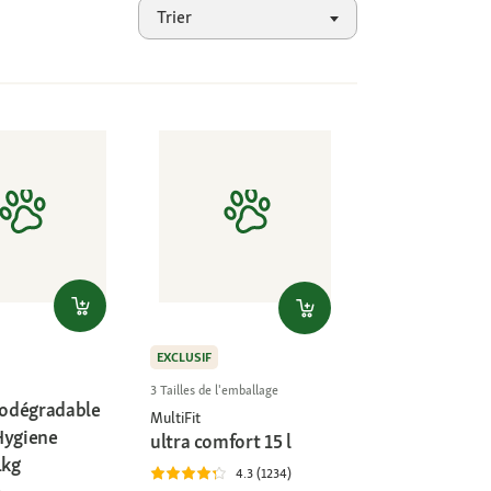
Trier
EXCLUSIF
3 Tailles de l'emballage
biodégradable
MultiFit
Hygiene
ultra comfort 15 l
1kg
4.3 (1234)