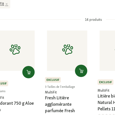
Fit
14
produits
EXCLUSIF
EXCLUSIF
LUSIF
3 Tailles de l'emballage
MultiFit
fums
MultiFit
Litière 
Fresh Litière
Fit
Natural 
dorant 750 g Aloe
agglomérante
Pellets 1
a
parfumée Fresh