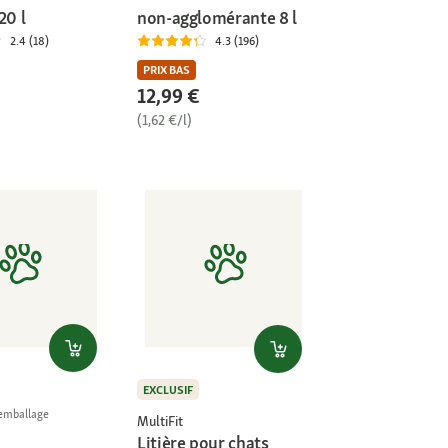
20 l
non-agglomérante 8 l
2.4 (18)
4.3 (196)
PRIX BAS
12,99 €
(1,62 €/l)
EXCLUSIF
l'emballage
MultiFit
Litière pour chats