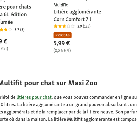
Fit
MultiFit
ère pour chats
Litière agglomérante
a 6L édition
Corn Comfort 7 l
fumée
2.9 (125)
3.7 (3)
PRIX BAS
9 €
5,99 €
 €/l)
(0,86 €/l)
Multifit pour chat sur Maxi Zoo
riété de
litières pour chat
, que vous pouvez commander en ligne sur l
litres. La litière agglomérante a un grand pouvoir absorbant : une fo
ts agglomérats et de la remplacer par de la litière neuve. Son parfum f
importe où dans la maison. La litière Multifit agglomérante est compo