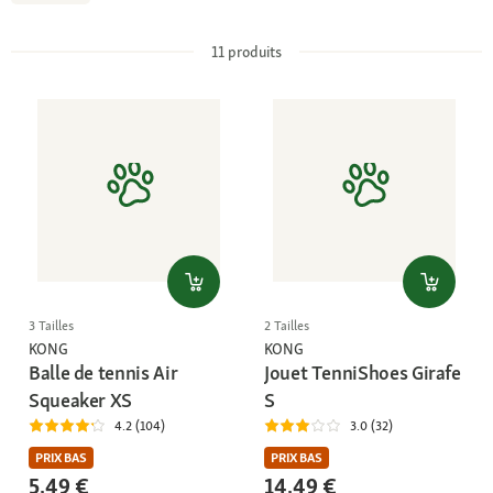
11
produits
3 Tailles
2 Tailles
KONG
KONG
Balle de tennis Air
Jouet TenniShoes Girafe
Squeaker XS
S
4.2 (104)
3.0 (32)
PRIX BAS
PRIX BAS
5,49 €
14,49 €