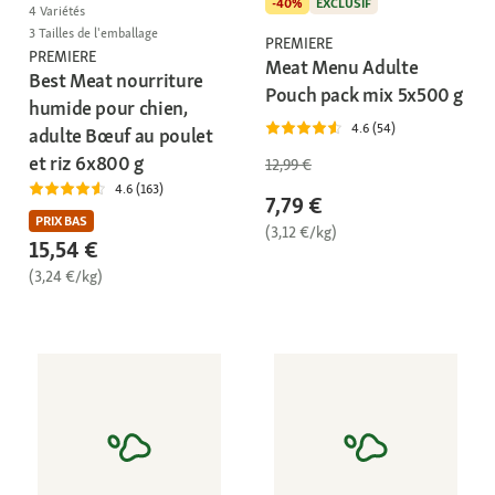
-40%
EXCLUSIF
4 Variétés
3 Tailles de l'emballage
PREMIERE
PREMIERE
Meat Menu Adulte
Best Meat nourriture
Pouch pack mix 5x500 g
humide pour chien,
4.6 (54)
adulte Bœuf au poulet
et riz 6x800 g
12,99 €
4.6 (163)
7,79 €
PRIX BAS
(3,12 €/kg)
15,54 €
(3,24 €/kg)