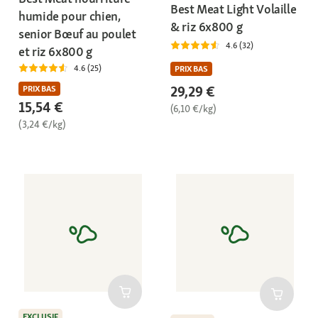
Best Meat Light Volaille
humide pour chien,
& riz 6x800 g
senior Bœuf au poulet
4.6 (32)
et riz 6x800 g
4.6 (25)
PRIX BAS
29,29 €
PRIX BAS
15,54 €
(6,10 €/kg)
(3,24 €/kg)
EXCLUSIF