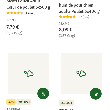
Meati Pouch Adult
humide pour chien,
Cœur de poulet 5x500 g
adulte Poulet 6x400 g
4.4 (43)
4.7 (635)
12,99 €
13,49 €
7,79 €
8,09 €
(3,12 €/kg)
(3,37 €/kg)
-40%
EXCLUSIF
EXCLUSIF
4 Variantes