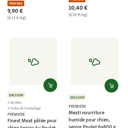
PRIX BAS
10,40 €
9,90 €
(6,50 €/kg)
(4,13 €/kg)
EXCLUSIF
EXCLUSIF
2 Variétés
PREMIERE
3 Tailles de l'emballage
Meati nourriture
PREMIERE
humide pour chien,
Finest Meat pâtée pour
senior Poulet 6x800 g
chien Senior Au Poulet