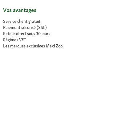
Vos avantages
Service client gratuit
Paiement sécurisé (SSL)
Retour offert sous 30 jours
Régimes VET
Les marques exclusives Maxi Zoo
Nos magasins
Trouver un magasin
Services dans nos magasins
Ouvertures
Contact
À propos de Maxi Zoo
à propos de nous
Recrutement
Compliance