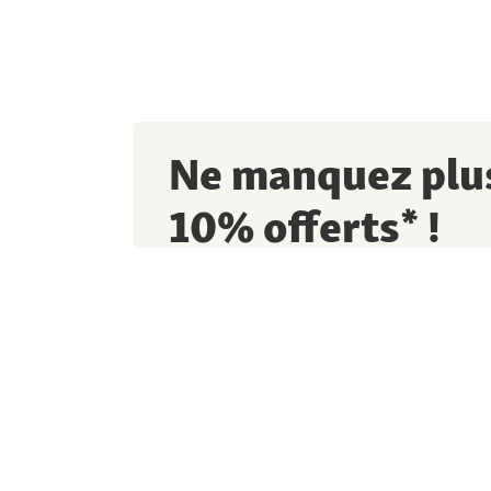
Ne manquez plus
10% offerts* !
Inscrivez-vous à la Newsletter Maxi Zoo pou
réduction de
10%
et rester informé(e) de no
J’accepte que Maxi Zoo et ses partenaires u
personnelles pour m’envoyer des newslette
j’accepte qu’elles soient collectées dans un p
et utilisées pour optimiser (personnaliser) l
spécificités découlent de la
déclaration de pro