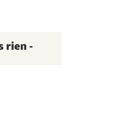
 rien -
r bénéficier d’un bon de
s offres et promotions.
tilisent mes données
rs personnalisées,
rofil utilisateur centralisé
es offres. D’autres
tection des données.