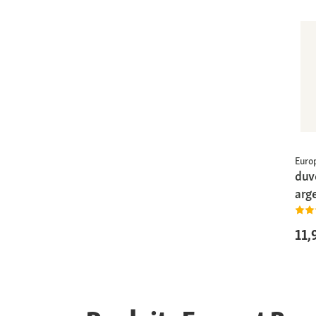
Euro
duvo
arg
11,