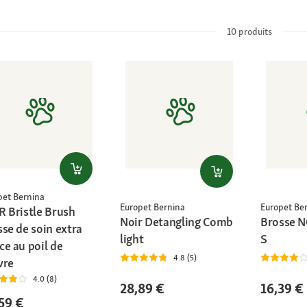
10
produits
pet Bernina
Europet Bernina
Europet Be
R Bristle Brush
Noir Detangling Comb
Brosse N
se de soin extra
light
S
ce au poil de
4.8 (5)
vre
4.0 (8)
28,89 €
16,39 €
59 €