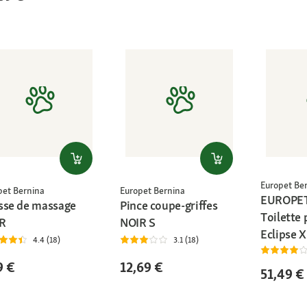
Europet Be
pet Bernina
Europet Bernina
EUROPET
sse de massage
Pince coupe-griffes
Toilette
R
NOIR S
Eclipse X
4.4 (18)
3.1 (18)
9 €
12,69 €
51,49 €