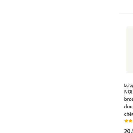
Euro
NOI
bros
dou
chè
20,