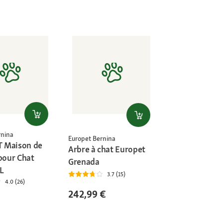
rnina
Europet Bernina
 Maison de
Arbre à chat Europet
 pour Chat
Grenada
L
3.7 (15)
4.0 (26)
242,99 €