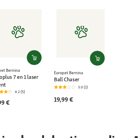
pet Bernina
Europet Bernina
plus 7 en 1 laser
Ball Chaser
ent
3.0 (1)
4.2 (5)
19,99 €
99 €