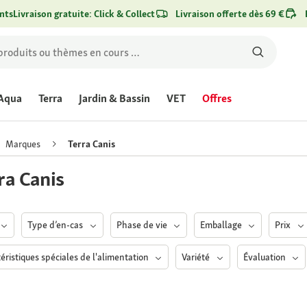
nts
Livraison gratuite: Click & Collect
Livraison offerte dès 69 €
Aqua
Terra
Jardin & Bassin
VET
Offres
Marques
Terra Canis
ra Canis
Type d’en-cas
Phase de vie
Emballage
Prix
éristiques spéciales de l'alimentation
Variété
Évaluation