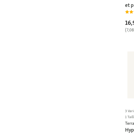
et 
16,
(7,0
3 Vari
1 Tail
Terra
Hyp