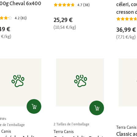
00g Cheval 6x400
céleri, c
4.7 (38)
cresson 
4.2 (81)
25,29 €
(10,54 €/kg)
49 €
36,99 €
5 €/kg)
(7,71 €/kg)
étés
2 Tailles de l'emballage
le de l'emballage
Terra Canis
 Canis
Terra Canis
Classic a