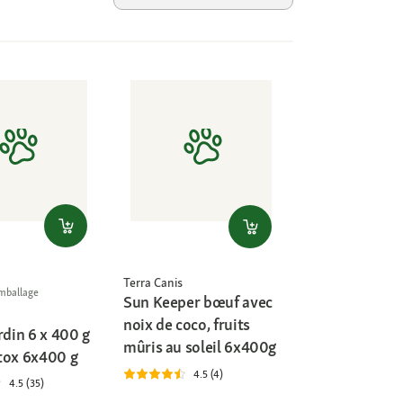
Terra Canis
emballage
Sun Keeper bœuf avec
noix de coco, fruits
rdin 6 x 400 g
mûris au soleil 6x400g
tox 6x400 g
4.5 (4)
4.5 (35)