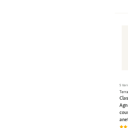
5 Vari
Terra
Clas
Agn
cour
ane