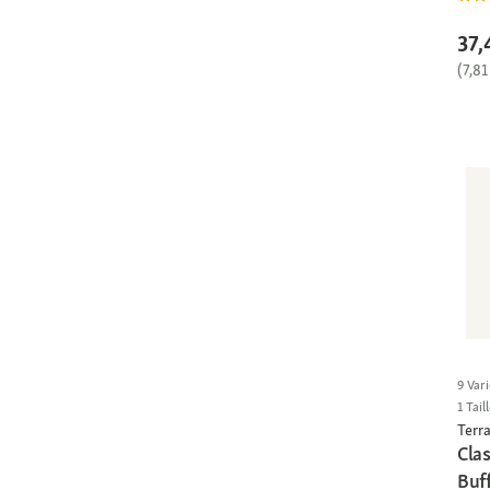
37,
(7,81
9 Vari
1 Tail
Terra
Clas
Buff