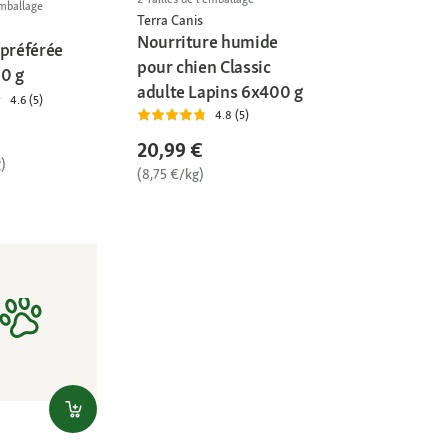
emballage
Terra Canis
Nourriture humide
 préférée
pour chien Classic
70 g
adulte Lapins 6x400 g
4.6 (5)
4.8 (5)
20,99 €
)
(8,75 €/kg)