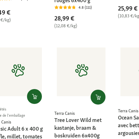
rouges 6x400 g
25,99 €
4.8 (111)
49 €
(10,83 €/kg
28,99 €
 €/kg)
(12,08 €/kg)
étés
Terra Canis
Terra Canis
le de l'emballage
Ocean Sa
Tree Lover Wild met
 Canis
avec bet
kastanje, braam &
sic Adult 6 x 400 g
argousie
boskruiden 6x400g
le, millet, tomates