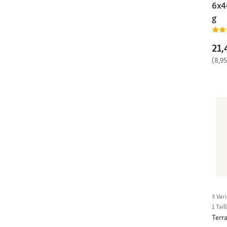
6x4
g
21,
(8,9
3 Vari
1 Tail
Terra