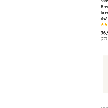
san
Bœu
la c
6x8
36,
(7,71
Terra