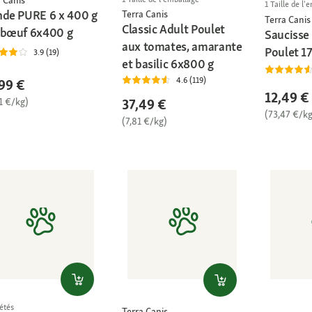
1 Taille de l'
nde PURE 6 x 400 g
Terra Canis
Terra Canis
Classic Adult Poulet
 bœuf 6x400 g
Saucisse
aux tomates, amarante
Poulet 1
3.9 (19)
et basilic 6x800 g
4.6 (119)
99 €
12,49 €
1 €/kg)
37,49 €
(73,47 €/kg
(7,81 €/kg)
étés
Terra Canis