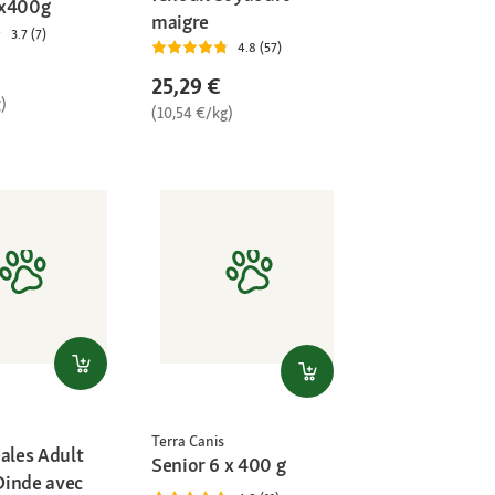
6x400g
maigre
3.7 (7)
4.8 (57)
25,29 €
)
(10,54 €/kg)
Terra Canis
ales Adult
Senior 6 x 400 g
inde avec