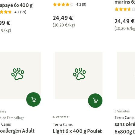
marins 
papaye 6x400 g
4.2 (5)
4.7 (59)
24,49 €
24,49 €
99 €
(10,20 €/kg)
(10,20 €/kg
8 €/kg)
3 Variétés
étés
4 Variétés
Terra Canis
le de l'emballage
sans céré
 Canis
Terra Canis
oallergen Adult
Light 6 x 400 g Poulet
6x800g D