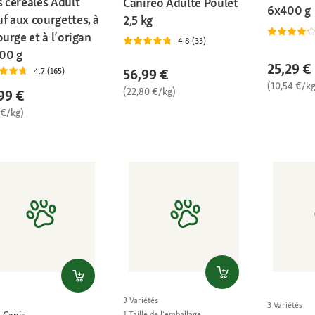
s céréales Adult
Canireo Adulte Poulet
6x400 g
f aux courgettes, à
2,5 kg
ourge et à l’origan
4.8 (33)
00 g
25,29 €
56,99 €
4.7 (165)
(10,54 €/kg
(22,80 €/kg)
99 €
 €/kg)
3 Variétés
3 Variétés
 Canis
1 Taille de l'emballage