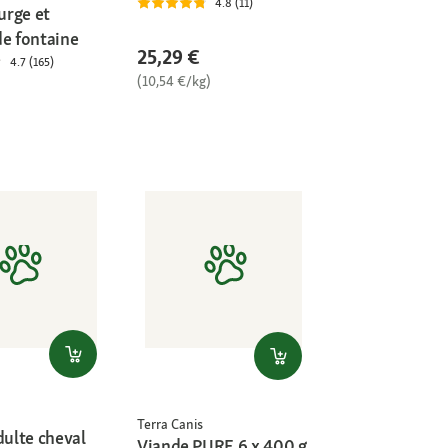
4.8 (11)
ourge et
de fontaine
25,29 €
4.7 (165)
(10,54 €/kg)
Terra Canis
dulte cheval
Viande PURE 6 x 400 g