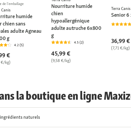
le de l'emballage
Nourriture humide
Terra Canis
 Canis
chien
Senior 6
rriture humide
hypoallergénique
r chien sans
adulte autruche 6x800
éales adulte Agneau
g
00 g
36,99 €
4.5 (2)
4.2 (5)
(7,71 €/kg)
45,99 €
99 €
(9,58 €/kg)
 €/kg)
dans la boutique en ligne Maxi
ingrédients naturels