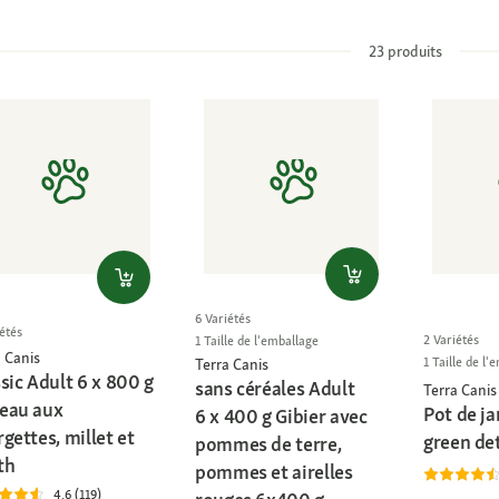
23
produits
6 Variétés
étés
2 Variétés
1 Taille de l'emballage
 Canis
1 Taille de l'
Terra Canis
sic Adult 6 x 800 g
sans céréales Adult
Terra Canis
eau aux
Pot de ja
6 x 400 g Gibier avec
gettes, millet et
green de
pommes de terre,
th
pommes et airelles
4.6 (119)