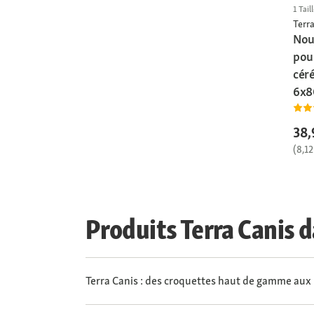
1 Tail
Terra
Nou
pou
cér
6x8
38,
(8,12
Produits Terra Canis 
Terra Canis : des croquettes haut de gamme aux 