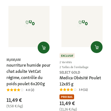
EXCLUSIF
MjAMjAM
2 Variétés
nourriture humide pour
2 Tailles de l'emballage
chat adulte VetCat
SELECT GOLD
régime, contrôle du
Medica Obésité Poulet
poids poulet 6x200g
12x85 g
3.9 (11)
4.0 (2)
PRIX BAS
11,49 €
11,49 €
(9,58 €/kg)
(11,26 €/kg)