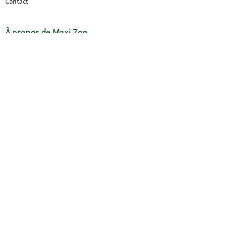
Contact
À propos de Maxi Zoo
à propos de nous
Recrutement
Compliance
Choix de langue / Taalkeuze
Français
Nederlands
© 2026 Fressnapf Tiernahrungs GmbH
Mentions légales
CGV
Protection des données
Conditions de résiliation
Paramètres des Cookies