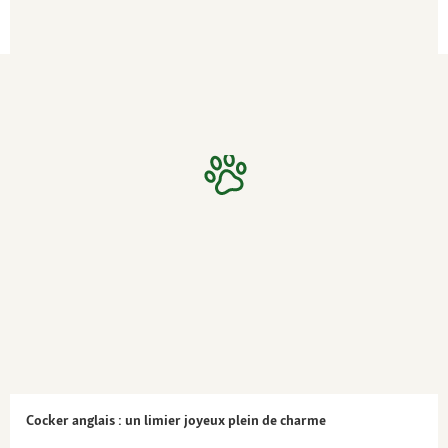
Caractère
Amical avec les humains et les animaux, aime
les enfants, agile, courageux, bon chien de
garde
Soin
Un brossage quotidien et un bain
hebdomadaire évitent au poil de s’emmêler.
Comme pour toutes les races aux oreilles
tombantes, veiller à les nettoyer
régulièrement
Santé
Prédisposition aux pathologies cardio-
valvulaires, nerveuses et oculaires
Cocker anglais : un limier joyeux plein de charme