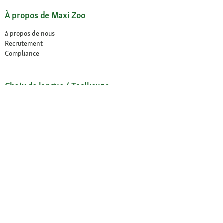
À propos de Maxi Zoo
à propos de nous
Recrutement
Compliance
Choix de langue / Taalkeuze
Français
Nederlands
© 2026 Fressnapf Tiernahrungs GmbH
Mentions légales
CGV
Protection des données
Conditions de résiliation
Paramètres des Cookies