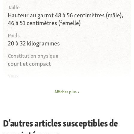
Taille
Hauteur au garrot 48 à 56 centimètres (mâle),
46 à 51 centimètres (femelle)
Poids
20 à 32 kilogrammes
Constitution physique
court et compact
Yeux
yeux foncés, ovales
Afficher plus
Oreilles
petites oreilles pointues, très écartées
Pelage et couleur
D’autres articles susceptibles de
deux variétés : à poil long et à poil court ;
robe : noir, roux, blanc, bleu, daim, crème,