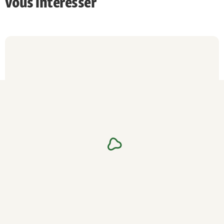
vous intéresser
épaisse crinière ou couronne de poils autour
du cou
Particularités
Langue bleue
Caractère
Vigilant, obstiné, calme, fidèle
Soin
Brossage quotidien et contrôle régulier des
plis du cou
Santé
Tendance aux maladies de la peau et des yeux