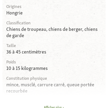
Origines
Hongrie
Classification
Chiens de troupeau, chiens de berger, chiens
de garde
Taille
36 à 45 centimètres
Poids
10 à 15 kilogrammes
Constitution physique
mince, musclé, carrure carré, queue portée
recourbée
Yeux
foncés, en forme d'amande
Afficher plus