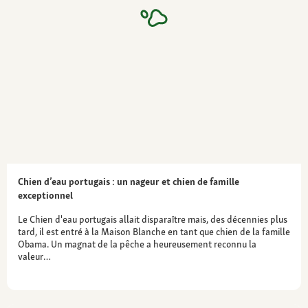
Santé
aucun problème de santé spécifique ; le pelage
doit être maintenu à une longueur qui ne
limite pas la mobilité et la vision du chien
Chien d’eau portugais : un nageur et chien de famille
exceptionnel
Le Chien d'eau portugais allait disparaître mais, des décennies plus
tard, il est entré à la Maison Blanche en tant que chien de la famille
Obama. Un magnat de la pêche a heureusement reconnu la
valeur…