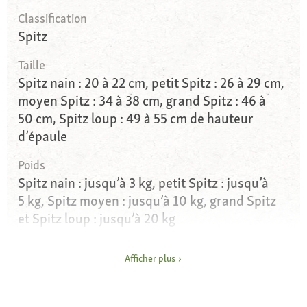
Classification
Spitz
Taille
Spitz nain : 20 à 22 cm, petit Spitz : 26 à 29 cm,
moyen Spitz : 34 à 38 cm, grand Spitz : 46 à
50 cm, Spitz loup : 49 à 55 cm de hauteur
d’épaule
Poids
Spitz nain : jusqu’à 3 kg, petit Spitz : jusqu’à
5 kg, Spitz moyen : jusqu’à 10 kg, grand Spitz
et Spitz loup : jusqu’à 20 kg
Constitution physique
Afficher plus
Tête de renard, « corpulence carrée », queue
recourbée sur le dos