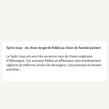
les petits Spitz ont tendance à souffrir de
luxation patellaire. Des problèmes de hanche
de l’alopécie ou des chutes de cheveux
surviennent sporadiquement
Spitz-loup : du chien de garde fidèle au chien de famille patient
Le Spitz-loup est une très ancienne race de chiens originaire
d’Allemagne. Ces animaux fidèles et affectueux sont extrêmement
vigilants et méfiants envers les étrangers, c’est pourquoi ils étaient
autrefois…