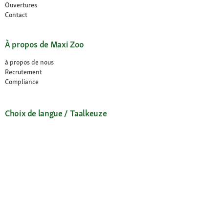
Ouvertures
Contact
À propos de Maxi Zoo
à propos de nous
Recrutement
Compliance
Choix de langue / Taalkeuze
Français
Nederlands
© 2026 Fressnapf Tiernahrungs GmbH
Mentions légales
CGV
Protection des données
Conditions de résiliation
Paramètres des Cookies