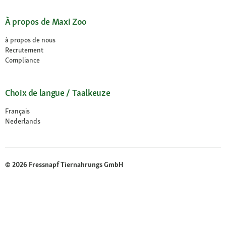
À propos de Maxi Zoo
à propos de nous
Recrutement
Compliance
Choix de langue / Taalkeuze
Français
Nederlands
© 2026 Fressnapf Tiernahrungs GmbH
Mentions légales
CGV
Protection des données
Conditions de résiliation
Paramètres des Cookies