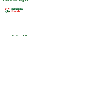
L'appli Maxi Zoo
Nos services
Aide & FAQ
L'espace service
Mon compte
Demander un mot de passe
Mes commandes