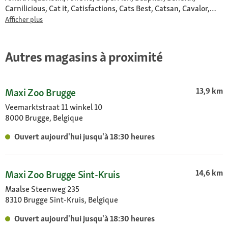
Carnilicious, Cat it, Catisfactions, Cats Best, Catsan, Cavalor,
Cesar, Chewies, Chuck it, Country’s Best, Curly, Delcon,
Afficher plus
Dentalife, Dogs Creek, Duck, DuvoPlus, Earth Rated, Easy life,
Edgard & Cooper, Eheim, Esha, Eukanuba, Feliway, Felix, Fit +
Fun, Lara, Versele-Laga, Sera, Vadigran, Hill’s, JBL, Juwel, Laroy,
Autres magasins à proximité
Tetra, Friskies, Gourmet, Purina One, ProPlan, Royal Canin,
Landman, Frolic, Pedigree, Perfect Fit, Sheba, Whiskas, Hupple,
Jolipet, Wolf’sMenu, Plenty Gifts, Smoofl, Rodi, Science
13,9 km
Maxi Zoo Brugge
Selective, Pet-Joy, Vitakraft, Take Care, Flexi, Furminator,
GimCat, Kitty’s Cuisine, Litter Locker, MORE FOR, Moments,
Veemarktstraat 11 winkel 10
MultiFit, Naturally Good, Pet Balance, Pharma.Pet, PREMIERE,
8000 Brugge, Belgique
My Family, Quiko, Real Nature, Select Gold, Simple Solution,
Sure Flap, Whimzees
Ouvert aujourd'hui jusqu'à 18:30 heures
14,6 km
Maxi Zoo Brugge Sint-Kruis
Maalse Steenweg 235
8310 Brugge Sint-Kruis, Belgique
Ouvert aujourd'hui jusqu'à 18:30 heures