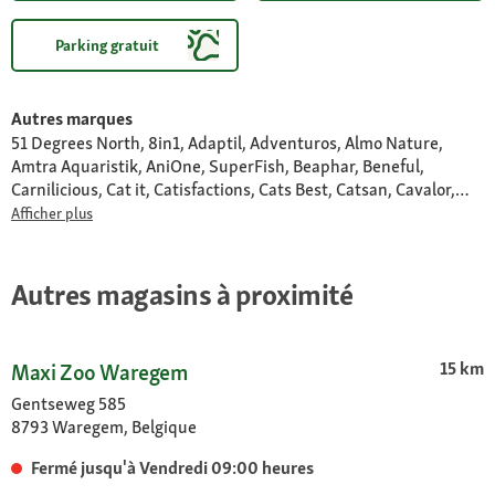
Parking gratuit
Autres marques
51 Degrees North, 8in1, Adaptil, Adventuros, Almo Nature,
Amtra Aquaristik, AniOne, SuperFish, Beaphar, Beneful,
Carnilicious, Cat it, Catisfactions, Cats Best, Catsan, Cavalor,
Cesar, Chewies, Chuck it, Country’s Best, Curly, Delcon,
Afficher plus
Dentalife, Dogs Creek, Duck, DuvoPlus, Earth Rated, Easy life,
Edgard & Cooper, Eheim, Esha, Eukanuba, Feliway, Felix, Fit +
Fun, Lara, Versele-Laga, Sera, Vadigran, Hill’s, JBL, Juwel, Laroy,
Autres magasins à proximité
Tetra, Friskies, Gourmet, Purina One, ProPlan, Royal Canin,
Landman, Frolic, Pedigree, Perfect Fit, Sheba, Whiskas, Hupple,
Jolipet, Wolf’sMenu, Plenty Gifts, Smoofl, Rodi, Science
15 km
Maxi Zoo Waregem
Selective, Pet-Joy, Vitakraft, Take Care, Flexi, Furminator,
GimCat, Kitty’s Cuisine, Litter Locker, MORE FOR, Moments,
Gentseweg 585
MultiFit, Naturally Good, Pet Balance, Pharma.Pet, PREMIERE,
8793 Waregem, Belgique
My Family, Quiko, Real Nature, Select Gold, Simple Solution,
Sure Flap, Whimzees
Fermé jusqu'à Vendredi 09:00 heures