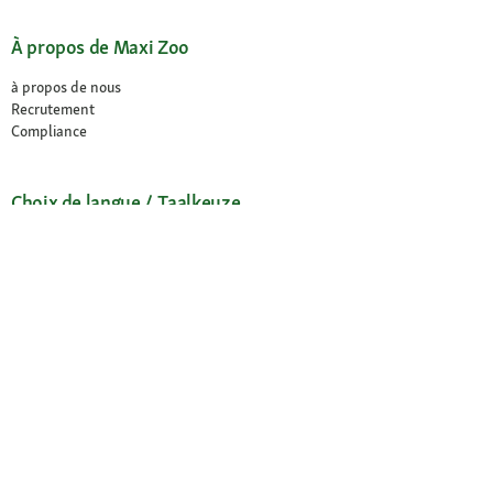
À propos de Maxi Zoo
à propos de nous
Recrutement
Compliance
Choix de langue / Taalkeuze
Français
Nederlands
© 2026 Fressnapf Tiernahrungs GmbH
Mentions légales
CGV
Protection des données
Conditions de résiliation
Paramètres des Cookies