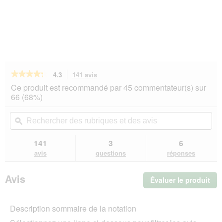
★★★★★
★★★★★
4.3
141 avis
Cette
action
4.3
Ce produit est recommandé par 45 commentateur(s) sur
sur
vous
66 (68%)
5
redirigera
étoiles.
vers
Rechercher
Rec
Lire
les
des
ϙ
de
les
avis.
rubriques
rub
avis
sur
et
et
141
3
6
Aumüller
des
de
avis
questions
réponses
Souris
avis
avi
de
jeu
Avis
Évaluer le produit
.
à
la
Cet
valériane,
act
lot
Description sommaire de la notation
ent
de
l'o
3