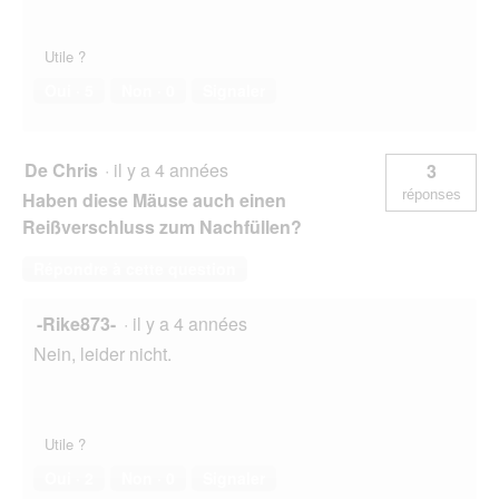
Utile ?
Oui ·
5
Non ·
0
Signaler
De Chris
·
il y a 4 années
3
réponses
Haben diese Mäuse auch einen
Reißverschluss zum Nachfüllen?
Répondre à cette question
-Rike873-
·
il y a 4 années
Nein, leider nicht.
Utile ?
Oui ·
2
Non ·
0
Signaler