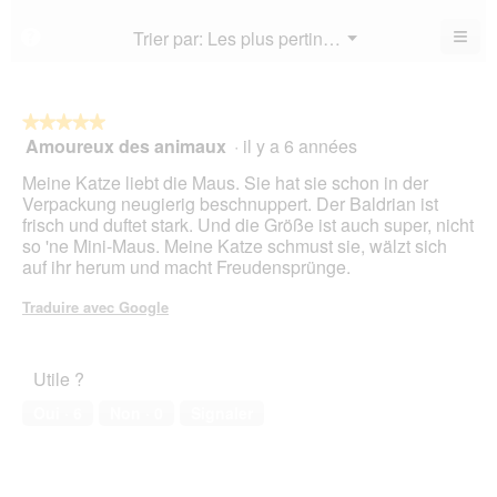
est
val
est
4.1
de
≡
Menu
Trier par:
Les plus pertinents
?
4.3
▼
sur
la
Cliq
sur
5.
not
sur
5.
le
mo
bou
est
suiv
★★★★★
★★★★★
3.7
pour
Amoureux des animaux
·
il y a 6 années
5
mett
sur
sur
à
5.
Meine Katze liebt die Maus. Sie hat sie schon in der
jour
5
le
Verpackung neugierig beschnuppert. Der Baldrian ist
étoiles.
cont
frisch und duftet stark. Und die Größe ist auch super, nicht
ci-
so 'ne Mini-Maus. Meine Katze schmust sie, wälzt sich
des
auf ihr herum und macht Freudensprünge.
Traduire avec Google
Utile ?
Oui ·
6
Non ·
0
Signaler