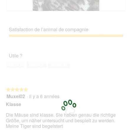
A
P
v
h
i
o
Satisfaction de l’animal de compagnie
s
t
s
o
Satisfaction
u
C
de
r
e
l’animal
l
t
Utile ?
de
a
t
compagnie,
p
e
Oui ·
1
Non ·
0
Signaler
5
h
a
sur
o
c
5
t
t
o
i
★★★★★
★★★★★
1
o
Muxel02
·
il y a 6 années
5
.
n
sur
e
Klasse
5
n
étoiles.
t
Die Mäuse sind klasse. Sie haben genau die richtige
r
Größe, um näher untersucht und bespielt zu werden.
a
Meine Tiger sind begeistert
î