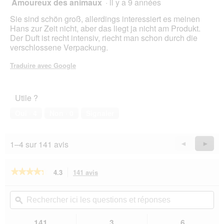
Amoureux des animaux
·
il y a 9 années
t
4
e
sur
Sie sind schön groß, allerdings interessiert es meinen
d
5
Hans zur Zeit nicht, aber das liegt ja nicht am Produkt.
e
étoiles.
Der Duft ist recht intensiv, riecht man schon durch die
d
verschlossene Verpackung.
i
a
Traduire avec Google
l
o
g
u
Utile ?
e
Oui ·
4
Non ·
0
Signaler
.
1–4 sur 141 avis
Précédent
◄
Suiva
►
Reviews
Revie
★★★★★
★★★★★
4.3
141 avis
Cette
action
4.3
sur
vous
Rechercher
Rec
5
redirigera
ici
ϙ
ici
étoiles.
vers
les
les
Lire
les
questions
que
141
3
6
les