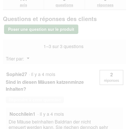
avis.
et
et
avis
avis
questions
réponses
sur
réponses
rép
Aumüller
Questions et réponses des clients
Souris
de
jeu
Poser une question sur le produit
à
la
valériane,
1–3 sur 3 questions
lot
de
3
Menu
Trier par:
▼
Sophie27
·
il y a 4 mois
2
réponses
Sind in diesen Mäusen katzenminze
Inhalten?
Répondre à cette question
Nocchilein1
·
il y a 4 mois
Die Mäuse beinhalten Baldrian der nicht
erneuert werden kann. Sie riechen dennoch sehr